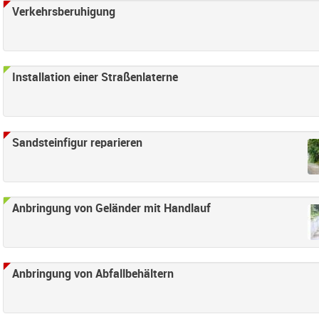
nden
Verkehrsberuhigung
ter anwenden
eifend Filter anwenden
Installation einer Straßenlaterne
lter anwenden
lter anwenden
erung Filter anwenden
hes Straßenland Filter anwenden
Sandsteinfigur reparieren
cht umgesetzt Filter anwenden
Anbringung von Geländer mit Handlauf
nhaltlich erledigt Filter anwenden
Anbringung von Abfallbehältern