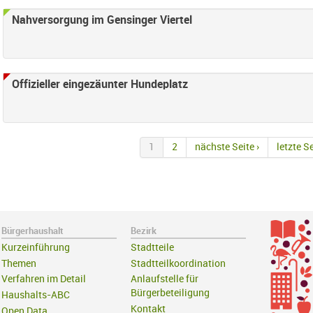
Nahversorgung im Gensinger Viertel
Offizieller eingezäunter Hundeplatz
1
2
nächste Seite ›
letzte Se
Bürgerhaushalt
Bezirk
Kurzeinführung
Stadtteile
Themen
Stadtteilkoordination
Verfahren im Detail
Anlaufstelle für
Bürgerbeteiligung
Haushalts-ABC
Kontakt
Open Data