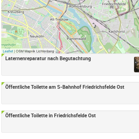
r anwenden
e Süd Filter anwenden
d Filter anwenden
samt) Filter anwenden
Leaflet
| OSM Mapnik Lichtenberg
Falkenberg Filter anwenden
Laternenreparatur nach Begutachtung
Seiten
henschönhausen Nord Filter anwenden
enschönhausen Süd Filter anwenden
ter anwenden
 Bucht Filter anwenden
Öffentliche Toilette am S-Bahnhof Friedrichsfelde Ost
nden
Öffentliche Toilette in Friedrichsfelde Ost
en
ter anwenden