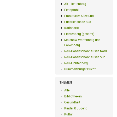
Alt-Lichtenberg
Alt-Lichtenberg Filte
Fennpfuhl
Fennpfuhl Filter anwenden
Frankfurter Allee Süd
Frankfurter Alle
Friedrichsfelde Süd
Friedrichsfelde Sü
Karlshorst
Karlshorst Filter anwenden
Lichtenberg (gesamt)
Lichtenberg (ge
Malchow, Wartenberg und
Falkenberg
Malchow, Wartenberg und 
Neu-Hohenschönhausen Nord
Neu-Ho
Neu-Hohenschönhausen Süd
Neu-Hoh
Neu-Lichtenberg
Neu-Lichtenberg Fil
Rummelsburger Bucht
Rummelsburger
THEMEN
Alle
Alle Filter anwenden
Bibliotheken
Bibliotheken Filter anwe
Gesundheit
Gesundheit Filter anwend
Kinder & Jugend
Kinder & Jugend Fil
Kultur
Kultur Filter anwenden