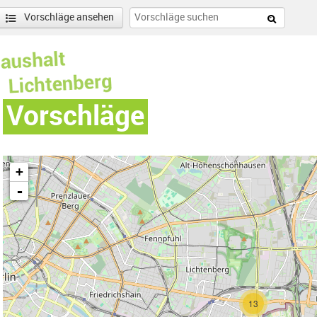
Vorschläge ansehen
Vorschläge
+
-
e Nord-Filter entfernen
enschönhausen Nord Filter anwenden
13
nschönhausen Süd Filter anwenden