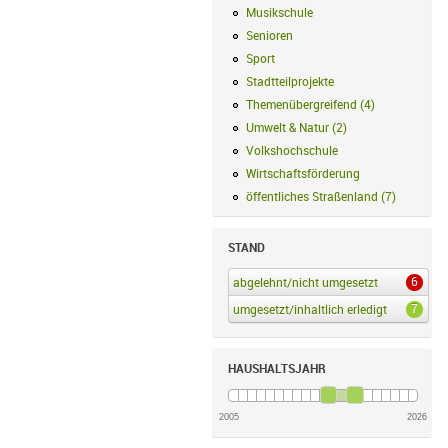
Musikschule
Musikschule Filter anwe
Senioren
Senioren Filter anwenden
Sport
Sport Filter anwenden
Stadtteilprojekte
Stadtteilprojekte Fil
Themenübergreifend
(
4
)
Themenübergr
Umwelt & Natur
(
2
)
Umwelt & Natur Fi
Volkshochschule
Volkshochschule Fi
Wirtschaftsförderung
Wirtschaftsförd
öffentliches Straßenland
(
7
)
öffentlic
STAND
6
abgelehnt/nicht umgesetzt
abgelehnt/ni
7
umgesetzt/inhaltlich erledigt
umgesetzt/i
HAUSHALTSJAHR
2005
2026