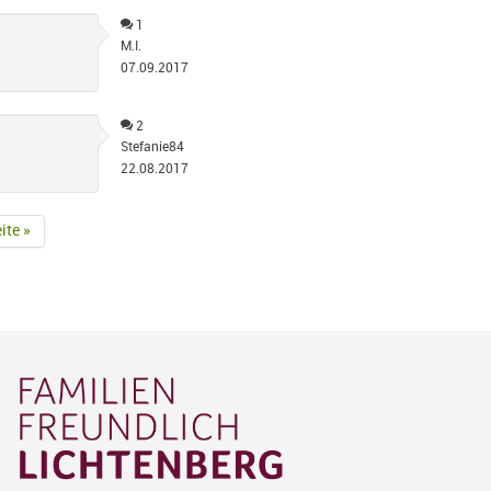
1
M.I.
07.09.2017
2
Stefanie84
22.08.2017
ite »