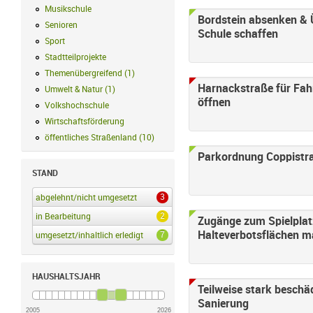
Musikschule
Musikschule Filter anwenden
Bordstein absenken &
Senioren
Senioren Filter anwenden
Schule schaffen
Sport
Sport Filter anwenden
Stadtteilprojekte
Stadtteilprojekte Filter anwenden
Themenübergreifend
(
1
)
Themenübergreifend Filter anwenden
Harnackstraße für Fah
Umwelt & Natur
(
1
)
Umwelt & Natur Filter anwenden
öffnen
Volkshochschule
Volkshochschule Filter anwenden
Wirtschaftsförderung
Wirtschaftsförderung Filter anwenden
öffentliches Straßenland
(
10
)
öffentliches Straßenland Filter anwenden
Parkordnung Coppistr
STAND
3
abgelehnt/nicht umgesetzt
abgelehnt/nicht umgesetzt Filter anwenden
2
in Bearbeitung
in Bearbeitung Filter anwenden
Zugänge zum Spielplat
Halteverbotsflächen m
7
umgesetzt/inhaltlich erledigt
umgesetzt/inhaltlich erledigt Filter anwenden
HAUSHALTSJAHR
Teilweise stark beschä
Sanierung
2005
2026