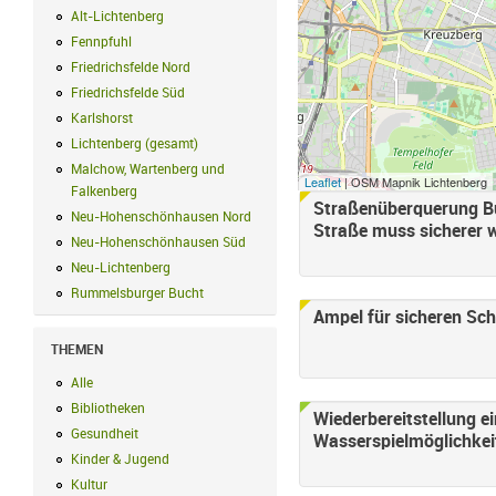
Alt-Lichtenberg
Alt-Lichtenberg Filter anwenden
Fennpfuhl
Fennpfuhl Filter anwenden
Friedrichsfelde Nord
Friedrichsfelde Nord Filter anwenden
Friedrichsfelde Süd
Friedrichsfelde Süd Filter anwenden
Karlshorst
Karlshorst Filter anwenden
Lichtenberg (gesamt)
Lichtenberg (gesamt) Filter anwenden
Malchow, Wartenberg und
Leaflet
| OSM Mapnik Lichtenberg
Falkenberg
Malchow, Wartenberg und Falkenberg Filter anwenden
Straßenüberquerung Bu
Seiten
Neu-Hohenschönhausen Nord
Neu-Hohenschönhausen Nord Filter an
Straße muss sicherer 
Neu-Hohenschönhausen Süd
Neu-Hohenschönhausen Süd Filter anwe
Neu-Lichtenberg
Neu-Lichtenberg Filter anwenden
Rummelsburger Bucht
Rummelsburger Bucht Filter anwenden
Ampel für sicheren Sc
THEMEN
Alle
Alle Filter anwenden
Bibliotheken
Bibliotheken Filter anwenden
Wiederbereitstellung 
Gesundheit
Gesundheit Filter anwenden
Wasserspielmöglichkei
Kinder & Jugend
Kinder & Jugend Filter anwenden
Kultur
Kultur Filter anwenden