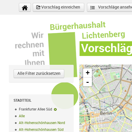
Direkt zum Inhalt
Vorschlag einreichen
Vorschläge anseh
Vorschlä
+
Alle Filter zurücksetzen
-
STADTTEIL
Frankfurter Allee Süd
Frankfurter Allee Süd-Filter entfernen
Alle
Alle Filter anwenden
Alt-Hohenschönhausen Nord
Alt-Hohenschönhausen Nord Filter anwe
Alt-Hohenschönhausen Süd
Alt-Hohenschönhausen Süd Filter anwend