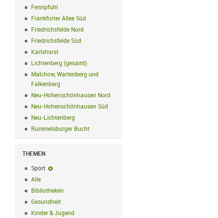
Fennpfuhl
Fennpfuhl Filter anwenden
Frankfurter Allee Süd
Frankfurter Allee Süd Filter anwenden
Friedrichsfelde Nord
Friedrichsfelde Nord Filter anwenden
Friedrichsfelde Süd
Friedrichsfelde Süd Filter anwenden
Karlshorst
Karlshorst Filter anwenden
Lichtenberg (gesamt)
Lichtenberg (gesamt) Filter anwenden
Malchow, Wartenberg und
Falkenberg
Malchow, Wartenberg und Falkenberg Filter anwenden
Neu-Hohenschönhausen Nord
Neu-Hohenschönhausen Nord Filter an
Neu-Hohenschönhausen Süd
Neu-Hohenschönhausen Süd Filter anwe
Neu-Lichtenberg
Neu-Lichtenberg Filter anwenden
Rummelsburger Bucht
Rummelsburger Bucht Filter anwenden
THEMEN
Sport
Sport-Filter entfernen
Alle
Alle Filter anwenden
Bibliotheken
Bibliotheken Filter anwenden
Gesundheit
Gesundheit Filter anwenden
Kinder & Jugend
Kinder & Jugend Filter anwenden