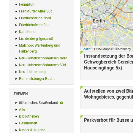
Fennpfuhl
Fennpfuhl Filter anwenden
Frankfurter Allee Süd
Frankfurter Allee Süd Filter anwenden
Friedrichsfelde Nord
Friedrichsfelde Nord Filter anwenden
Friedrichsfelde Süd
Friedrichsfelde Süd Filter anwenden
Karlshorst
Karlshorst Filter anwenden
Lichtenberg (gesamt)
Lichtenberg (gesamt) Filter anwenden
Malchow, Wartenberg und
Leaflet
| OSM Mapnik Lichtenberg
Falkenberg
Malchow, Wartenberg und Falkenberg Filter anwenden
Instandsetzung der Bo
Neu-Hohenschönhausen Nord
Neu-Hohenschönhausen Nord Filter an
Gehwegbereich Gensle
Neu-Hohenschönhausen Süd
Neu-Hohenschönhausen Süd Filter anwe
Hauseingänge 5x)
Neu-Lichtenberg
Neu-Lichtenberg Filter anwenden
Rummelsburger Bucht
Rummelsburger Bucht Filter anwenden
Aufstellen von zwei B
THEMEN
Wohngebietes, gegenüb
öffentliches Straßenland
öffentliches Straßenland-Filter entfernen
Alle
Alle Filter anwenden
Bibliotheken
Bibliotheken Filter anwenden
Parkverbot für Busse 
Gesundheit
Gesundheit Filter anwenden
Kinder & Jugend
Kinder & Jugend Filter anwenden