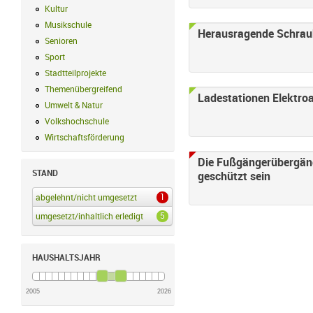
Kultur
Kultur Filter anwenden
Musikschule
Musikschule Filter anwenden
Herausragende Schraub
Senioren
Senioren Filter anwenden
Sport
Sport Filter anwenden
Stadtteilprojekte
Stadtteilprojekte Filter anwenden
Themenübergreifend
Themenübergreifend Filter anwenden
Ladestationen Elektro
Umwelt & Natur
Umwelt & Natur Filter anwenden
Volkshochschule
Volkshochschule Filter anwenden
Wirtschaftsförderung
Wirtschaftsförderung Filter anwenden
Die Fußgängerübergän
STAND
geschützt sein
1
abgelehnt/nicht umgesetzt
abgelehnt/nicht umgesetzt Filter anwenden
5
umgesetzt/inhaltlich erledigt
umgesetzt/inhaltlich erledigt Filter anwenden
HAUSHALTSJAHR
2005
2026