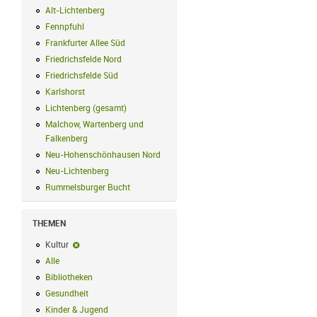
Alt-Lichtenberg
Alt-Lichtenberg Filter anwenden
Fennpfuhl
Fennpfuhl Filter anwenden
Frankfurter Allee Süd
Frankfurter Allee Süd Filter anwenden
Friedrichsfelde Nord
Friedrichsfelde Nord Filter anwenden
Friedrichsfelde Süd
Friedrichsfelde Süd Filter anwenden
Karlshorst
Karlshorst Filter anwenden
Lichtenberg (gesamt)
Lichtenberg (gesamt) Filter anwenden
Malchow, Wartenberg und
Falkenberg
Malchow, Wartenberg und Falkenberg Filter anwenden
Neu-Hohenschönhausen Nord
Neu-Hohenschönhausen Nord Filter an
Neu-Lichtenberg
Neu-Lichtenberg Filter anwenden
Rummelsburger Bucht
Rummelsburger Bucht Filter anwenden
THEMEN
Kultur
Kultur-Filter entfernen
Alle
Alle Filter anwenden
Bibliotheken
Bibliotheken Filter anwenden
Gesundheit
Gesundheit Filter anwenden
Kinder & Jugend
Kinder & Jugend Filter anwenden