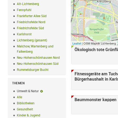
Alt-Lichtenberg
Alt-Lichtenberg Filter anwenden
Fennpfuhl
Fennpfuhl Filter anwenden
Frankfurter Allee Süd
Frankfurter Allee Süd Filter anwenden
Friedrichsfelde Nord
Friedrichsfelde Nord Filter anwenden
Friedrichsfelde Süd
Friedrichsfelde Süd Filter anwenden
Karlshorst
Karlshorst Filter anwenden
Lichtenberg (gesamt)
Lichtenberg (gesamt) Filter anwenden
Leaflet
| OSM Mapnik Lichtenberg
Malchow, Wartenberg und
Ökologisch tote Grünflä
Falkenberg
Malchow, Wartenberg und Falkenberg Filter anwenden
Neu-Hohenschönhausen Nord
Neu-Hohenschönhausen Nord Filter an
Neu-Hohenschönhausen Süd
Neu-Hohenschönhausen Süd Filter anwe
Rummelsburger Bucht
Rummelsburger Bucht Filter anwenden
Fitnessgeräte am Tucho
Bürgerhaushalt in Karls
THEMEN
Umwelt & Natur
Umwelt & Natur-Filter entfernen
Alle
Alle Filter anwenden
Baummonster kappen
Bibliotheken
Bibliotheken Filter anwenden
Gesundheit
Gesundheit Filter anwenden
Kinder & Jugend
Kinder & Jugend Filter anwenden