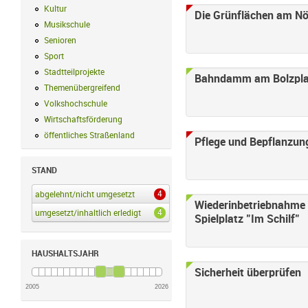
Kultur
Kultur Filter anwenden
Die Grünflächen am Nö
Musikschule
Musikschule Filter anwenden
Senioren
Senioren Filter anwenden
Sport
Sport Filter anwenden
Stadtteilprojekte
Stadtteilprojekte Filter anwenden
Bahndamm am Bolzpla
Themenübergreifend
Themenübergreifend Filter anwenden
Volkshochschule
Volkshochschule Filter anwenden
Wirtschaftsförderung
Wirtschaftsförderung Filter anwenden
öffentliches Straßenland
öffentliches Straßenland Filter anwenden
Pflege und Bepflanzung
STAND
4
abgelehnt/nicht umgesetzt
abgelehnt/nicht umgesetzt Filter anwenden
Wiederinbetriebnahme
4
umgesetzt/inhaltlich erledigt
umgesetzt/inhaltlich erledigt Filter anwenden
Spielplatz "Im Schilf"
HAUSHALTSJAHR
Sicherheit überprüfen
2005
2026