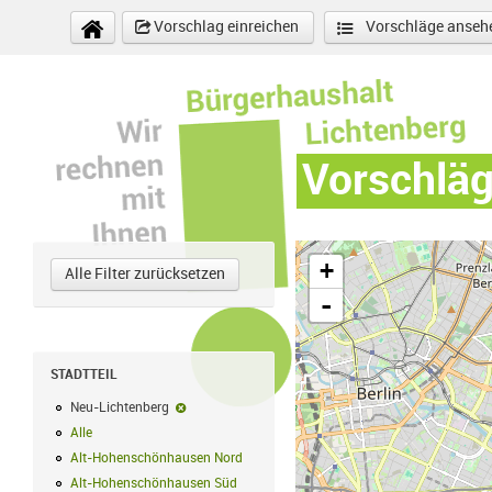
Direkt zum Inhalt
Vorschlag einreichen
Vorschläge anseh
Vorschlä
+
Alle Filter zurücksetzen
-
STADTTEIL
Neu-Lichtenberg
Neu-Lichtenberg-Filter entfernen
Alle
Alle Filter anwenden
Alt-Hohenschönhausen Nord
Alt-Hohenschönhausen Nord Filter anwe
Alt-Hohenschönhausen Süd
Alt-Hohenschönhausen Süd Filter anwend