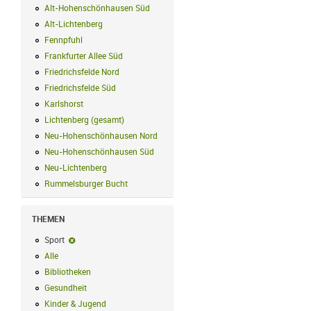
Alt-Hohenschönhausen Süd
Alt-Hohenschönhausen Süd Filter anwend
Alt-Lichtenberg
Alt-Lichtenberg Filter anwenden
Fennpfuhl
Fennpfuhl Filter anwenden
Frankfurter Allee Süd
Frankfurter Allee Süd Filter anwenden
Friedrichsfelde Nord
Friedrichsfelde Nord Filter anwenden
Friedrichsfelde Süd
Friedrichsfelde Süd Filter anwenden
Karlshorst
Karlshorst Filter anwenden
Lichtenberg (gesamt)
Lichtenberg (gesamt) Filter anwenden
Neu-Hohenschönhausen Nord
Neu-Hohenschönhausen Nord Filter an
Neu-Hohenschönhausen Süd
Neu-Hohenschönhausen Süd Filter anwe
Neu-Lichtenberg
Neu-Lichtenberg Filter anwenden
Rummelsburger Bucht
Rummelsburger Bucht Filter anwenden
THEMEN
Sport
Sport-Filter entfernen
Alle
Alle Filter anwenden
Bibliotheken
Bibliotheken Filter anwenden
Gesundheit
Gesundheit Filter anwenden
Kinder & Jugend
Kinder & Jugend Filter anwenden