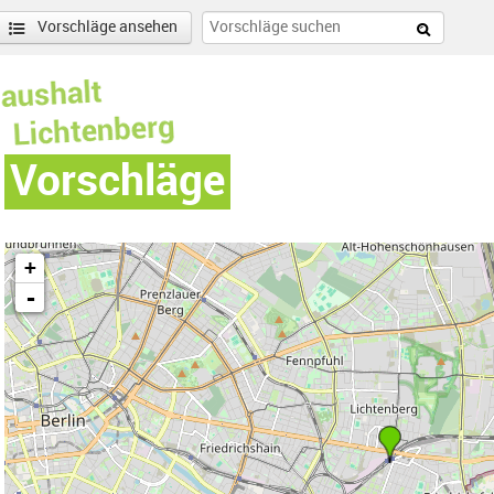
Vorschläge ansehen
Vorschläge
+
-
llee Süd-Filter entfernen
enschönhausen Nord Filter anwenden
nschönhausen Süd Filter anwenden