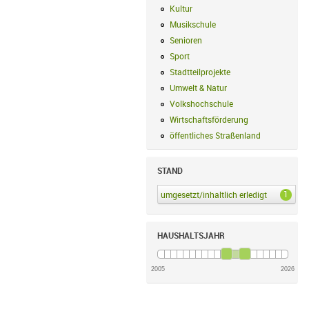
Kultur
Kultur Filter anwenden
Musikschule
Musikschule Filter anwe
Senioren
Senioren Filter anwenden
Sport
Sport Filter anwenden
Stadtteilprojekte
Stadtteilprojekte Fil
Umwelt & Natur
Umwelt & Natur Filte
Volkshochschule
Volkshochschule Fi
Wirtschaftsförderung
Wirtschaftsförd
öffentliches Straßenland
öffentliches
STAND
1
umgesetzt/inhaltlich erledigt
umgesetzt/i
HAUSHALTSJAHR
2005
2026