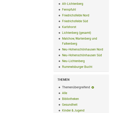
Alt-Lichtenberg
Alt-Lichtenberg Filte
Fennpfuhl
Fennpfuhl Filter anwenden
Friedrichsfelde Nord
Friedrichsfelde N
Friedrichsfelde Süd
Friedrichsfelde Sü
Karlshorst
Karlshorst Filter anwenden
Lichtenberg (gesamt)
Lichtenberg (ge
Malchow, Wartenberg und
Falkenberg
Malchow, Wartenberg und 
Neu-Hohenschönhausen Nord
Neu-Ho
Neu-Hohenschönhausen Süd
Neu-Hoh
Neu-Lichtenberg
Neu-Lichtenberg Fil
Rummelsburger Bucht
Rummelsburger
THEMEN
Themenübergreifend
Themenübergr
Alle
Alle Filter anwenden
Bibliotheken
Bibliotheken Filter anwe
Gesundheit
Gesundheit Filter anwend
Kinder & Jugend
Kinder & Jugend Fil