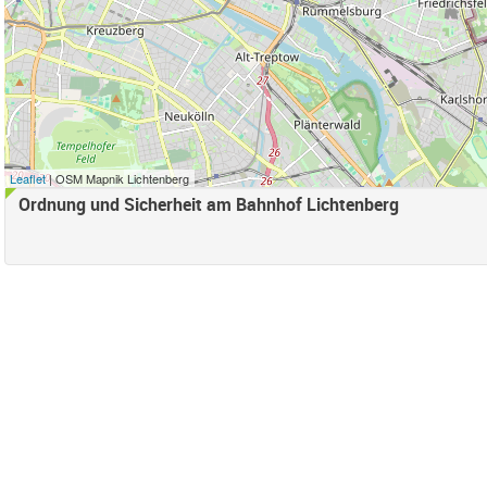
r anwenden
ord Filter anwenden
d Filter anwenden
samt) Filter anwenden
Leaflet
| OSM Mapnik Lichtenberg
Falkenberg Filter anwenden
Ordnung und Sicherheit am Bahnhof Lichtenberg
henschönhausen Nord Filter anwenden
enschönhausen Süd Filter anwenden
ter anwenden
 Bucht Filter anwenden
eifend-Filter entfernen
nden
en
ter anwenden