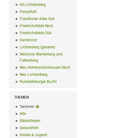
Alt-Lichtenberg
Alt-Lichtenberg Filter anwenden
Fennpfuhl
Fennpfuhl Filter anwenden
Frankfurter Allee Süd
Frankfurter Allee Süd Filter anwenden
Friedrichsfelde Nord
Friedrichsfelde Nord Filter anwenden
Friedrichsfelde Süd
Friedrichsfelde Süd Filter anwenden
Karlshorst
Karlshorst Filter anwenden
Lichtenberg (gesamt)
Lichtenberg (gesamt) Filter anwenden
Malchow, Wartenberg und
Falkenberg
Malchow, Wartenberg und Falkenberg Filter anwenden
Neu-Hohenschönhausen Nord
Neu-Hohenschönhausen Nord Filter an
Neu-Lichtenberg
Neu-Lichtenberg Filter anwenden
Rummelsburger Bucht
Rummelsburger Bucht Filter anwenden
THEMEN
Senioren
Senioren-Filter entfernen
Alle
Alle Filter anwenden
Bibliotheken
Bibliotheken Filter anwenden
Gesundheit
Gesundheit Filter anwenden
Kinder & Jugend
Kinder & Jugend Filter anwenden