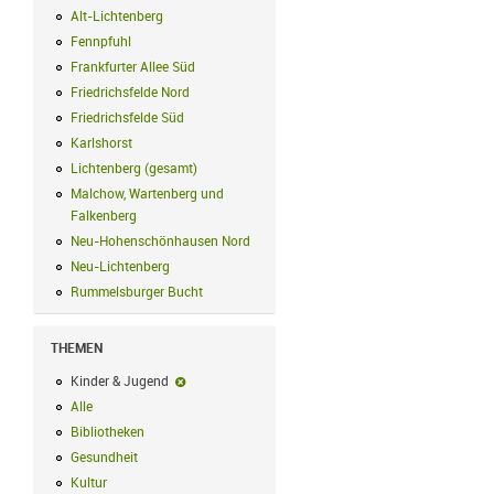
Alt-Lichtenberg
Alt-Lichtenberg Filter anwenden
Fennpfuhl
Fennpfuhl Filter anwenden
Frankfurter Allee Süd
Frankfurter Allee Süd Filter anwenden
Friedrichsfelde Nord
Friedrichsfelde Nord Filter anwenden
Friedrichsfelde Süd
Friedrichsfelde Süd Filter anwenden
Karlshorst
Karlshorst Filter anwenden
Lichtenberg (gesamt)
Lichtenberg (gesamt) Filter anwenden
Malchow, Wartenberg und
Falkenberg
Malchow, Wartenberg und Falkenberg Filter anwenden
Neu-Hohenschönhausen Nord
Neu-Hohenschönhausen Nord Filter an
Neu-Lichtenberg
Neu-Lichtenberg Filter anwenden
Rummelsburger Bucht
Rummelsburger Bucht Filter anwenden
THEMEN
Kinder & Jugend
Kinder & Jugend-Filter entfernen
Alle
Alle Filter anwenden
Bibliotheken
Bibliotheken Filter anwenden
Gesundheit
Gesundheit Filter anwenden
Kultur
Kultur Filter anwenden