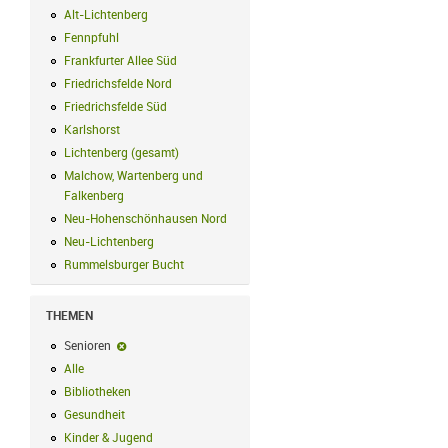
Alt-Lichtenberg
Alt-Lichtenberg Filter anwenden
Fennpfuhl
Fennpfuhl Filter anwenden
Frankfurter Allee Süd
Frankfurter Allee Süd Filter anwenden
Friedrichsfelde Nord
Friedrichsfelde Nord Filter anwenden
Friedrichsfelde Süd
Friedrichsfelde Süd Filter anwenden
Karlshorst
Karlshorst Filter anwenden
Lichtenberg (gesamt)
Lichtenberg (gesamt) Filter anwenden
Malchow, Wartenberg und
Falkenberg
Malchow, Wartenberg und Falkenberg Filter anwenden
Neu-Hohenschönhausen Nord
Neu-Hohenschönhausen Nord Filter an
Neu-Lichtenberg
Neu-Lichtenberg Filter anwenden
Rummelsburger Bucht
Rummelsburger Bucht Filter anwenden
THEMEN
Senioren
Senioren-Filter entfernen
Alle
Alle Filter anwenden
Bibliotheken
Bibliotheken Filter anwenden
Gesundheit
Gesundheit Filter anwenden
Kinder & Jugend
Kinder & Jugend Filter anwenden