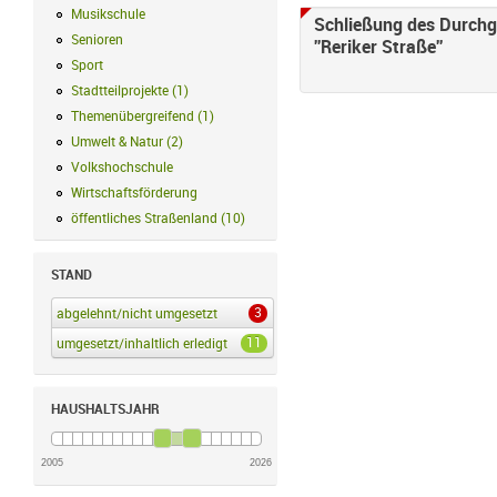
Musikschule
Musikschule Filter anwenden
Schließung des Durchg
Senioren
Senioren Filter anwenden
''Reriker Straße''
Sport
Sport Filter anwenden
Stadtteilprojekte
(
1
)
Stadtteilprojekte Filter anwenden
Themenübergreifend
(
1
)
Themenübergreifend Filter anwenden
Umwelt & Natur
(
2
)
Umwelt & Natur Filter anwenden
Volkshochschule
Volkshochschule Filter anwenden
Wirtschaftsförderung
Wirtschaftsförderung Filter anwenden
öffentliches Straßenland
(
10
)
öffentliches Straßenland Filter anwenden
STAND
3
abgelehnt/nicht umgesetzt
abgelehnt/nicht umgesetzt Filter anwenden
11
umgesetzt/inhaltlich erledigt
umgesetzt/inhaltlich erledigt Filter anwenden
HAUSHALTSJAHR
2005
2026