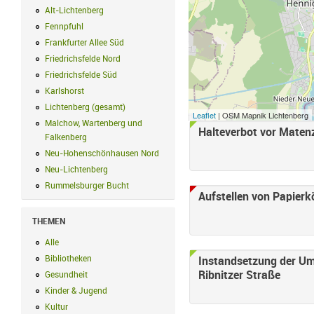
Alt-Lichtenberg
Alt-Lichtenberg Filter anwenden
Fennpfuhl
Fennpfuhl Filter anwenden
Frankfurter Allee Süd
Frankfurter Allee Süd Filter anwenden
Friedrichsfelde Nord
Friedrichsfelde Nord Filter anwenden
Friedrichsfelde Süd
Friedrichsfelde Süd Filter anwenden
Karlshorst
Karlshorst Filter anwenden
Lichtenberg (gesamt)
Lichtenberg (gesamt) Filter anwenden
Leaflet
| OSM Mapnik Lichtenberg
Malchow, Wartenberg und
Halteverbot vor Matenz
Seiten
Falkenberg
Malchow, Wartenberg und Falkenberg Filter anwenden
Neu-Hohenschönhausen Nord
Neu-Hohenschönhausen Nord Filter an
Neu-Lichtenberg
Neu-Lichtenberg Filter anwenden
Rummelsburger Bucht
Rummelsburger Bucht Filter anwenden
Aufstellen von Papierk
THEMEN
Alle
Alle Filter anwenden
Bibliotheken
Bibliotheken Filter anwenden
Instandsetzung der Uml
Ribnitzer Straße
Gesundheit
Gesundheit Filter anwenden
Kinder & Jugend
Kinder & Jugend Filter anwenden
Kultur
Kultur Filter anwenden