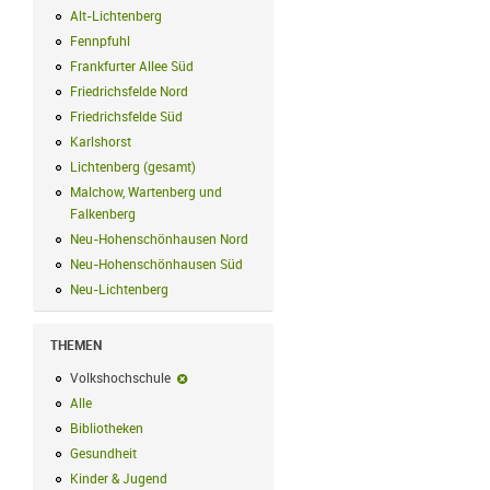
Alt-Lichtenberg
Alt-Lichtenberg Filter anwenden
Fennpfuhl
Fennpfuhl Filter anwenden
Frankfurter Allee Süd
Frankfurter Allee Süd Filter anwenden
Friedrichsfelde Nord
Friedrichsfelde Nord Filter anwenden
Friedrichsfelde Süd
Friedrichsfelde Süd Filter anwenden
Karlshorst
Karlshorst Filter anwenden
Lichtenberg (gesamt)
Lichtenberg (gesamt) Filter anwenden
Malchow, Wartenberg und
Falkenberg
Malchow, Wartenberg und Falkenberg Filter anwenden
Neu-Hohenschönhausen Nord
Neu-Hohenschönhausen Nord Filter an
Neu-Hohenschönhausen Süd
Neu-Hohenschönhausen Süd Filter anwe
Neu-Lichtenberg
Neu-Lichtenberg Filter anwenden
THEMEN
Volkshochschule
Volkshochschule-Filter entfernen
Alle
Alle Filter anwenden
Bibliotheken
Bibliotheken Filter anwenden
Gesundheit
Gesundheit Filter anwenden
Kinder & Jugend
Kinder & Jugend Filter anwenden