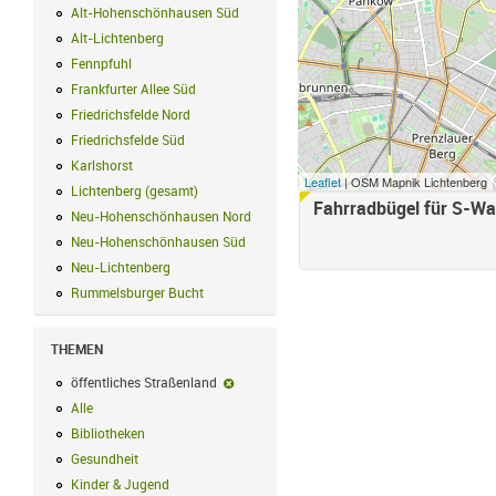
Alt-Hohenschönhausen Süd
Alt-Hohenschönhausen Süd Filter anwend
Alt-Lichtenberg
Alt-Lichtenberg Filter anwenden
Fennpfuhl
Fennpfuhl Filter anwenden
Frankfurter Allee Süd
Frankfurter Allee Süd Filter anwenden
Friedrichsfelde Nord
Friedrichsfelde Nord Filter anwenden
Friedrichsfelde Süd
Friedrichsfelde Süd Filter anwenden
Karlshorst
Karlshorst Filter anwenden
Leaflet
| OSM Mapnik Lichtenberg
Lichtenberg (gesamt)
Lichtenberg (gesamt) Filter anwenden
Fahrradbügel für S-Wa
Neu-Hohenschönhausen Nord
Neu-Hohenschönhausen Nord Filter an
Neu-Hohenschönhausen Süd
Neu-Hohenschönhausen Süd Filter anwe
Neu-Lichtenberg
Neu-Lichtenberg Filter anwenden
Rummelsburger Bucht
Rummelsburger Bucht Filter anwenden
THEMEN
öffentliches Straßenland
öffentliches Straßenland-Filter entfernen
Alle
Alle Filter anwenden
Bibliotheken
Bibliotheken Filter anwenden
Gesundheit
Gesundheit Filter anwenden
Kinder & Jugend
Kinder & Jugend Filter anwenden