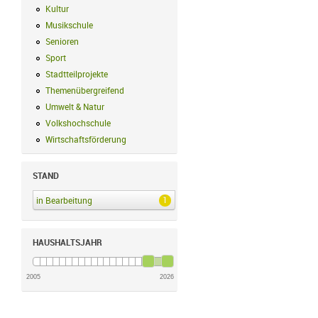
Kultur
Kultur Filter anwenden
Musikschule
Musikschule Filter anwenden
Senioren
Senioren Filter anwenden
Sport
Sport Filter anwenden
Stadtteilprojekte
Stadtteilprojekte Filter anwenden
Themenübergreifend
Themenübergreifend Filter anwenden
Umwelt & Natur
Umwelt & Natur Filter anwenden
Volkshochschule
Volkshochschule Filter anwenden
Wirtschaftsförderung
Wirtschaftsförderung Filter anwenden
STAND
1
in Bearbeitung
in Bearbeitung Filter anwenden
HAUSHALTSJAHR
2005
2026