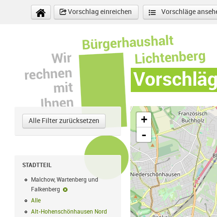
Direkt zum Inhalt
Vorschlag einreichen
Vorschläge anseh
Vorschlä
+
Alle Filter zurücksetzen
-
STADTTEIL
Malchow, Wartenberg und
Falkenberg
Malchow, Wartenberg und Falkenberg-Filter entfernen
Alle
Alle Filter anwenden
Alt-Hohenschönhausen Nord
Alt-Hohenschönhausen Nord Filter anwe