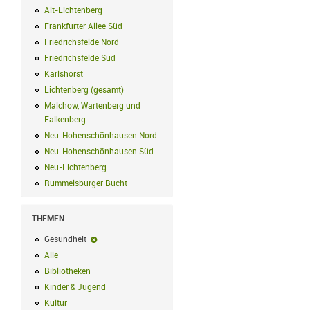
Alt-Lichtenberg
Alt-Lichtenberg Filter anwenden
Frankfurter Allee Süd
Frankfurter Allee Süd Filter anwenden
Friedrichsfelde Nord
Friedrichsfelde Nord Filter anwenden
Friedrichsfelde Süd
Friedrichsfelde Süd Filter anwenden
Karlshorst
Karlshorst Filter anwenden
Lichtenberg (gesamt)
Lichtenberg (gesamt) Filter anwenden
Malchow, Wartenberg und
Falkenberg
Malchow, Wartenberg und Falkenberg Filter anwenden
Neu-Hohenschönhausen Nord
Neu-Hohenschönhausen Nord Filter an
Neu-Hohenschönhausen Süd
Neu-Hohenschönhausen Süd Filter anwe
Neu-Lichtenberg
Neu-Lichtenberg Filter anwenden
Rummelsburger Bucht
Rummelsburger Bucht Filter anwenden
THEMEN
Gesundheit
Gesundheit-Filter entfernen
Alle
Alle Filter anwenden
Bibliotheken
Bibliotheken Filter anwenden
Kinder & Jugend
Kinder & Jugend Filter anwenden
Kultur
Kultur Filter anwenden