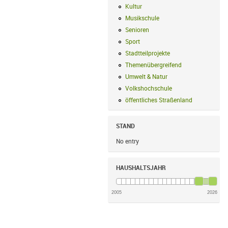
Kultur
Kultur Filter anwenden
Musikschule
Musikschule Filter anwe
Senioren
Senioren Filter anwenden
Sport
Sport Filter anwenden
Stadtteilprojekte
Stadtteilprojekte Fil
Themenübergreifend
Themenübergreif
Umwelt & Natur
Umwelt & Natur Filte
Volkshochschule
Volkshochschule Fi
öffentliches Straßenland
öffentliches
STAND
No entry
HAUSHALTSJAHR
2005
2026