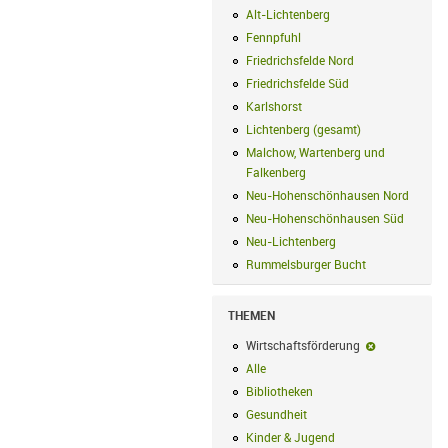
Alt-Lichtenberg
Alt-Lichtenberg Filte
Fennpfuhl
Fennpfuhl Filter anwenden
Friedrichsfelde Nord
Friedrichsfelde N
Friedrichsfelde Süd
Friedrichsfelde Sü
Karlshorst
Karlshorst Filter anwenden
Lichtenberg (gesamt)
Lichtenberg (ge
Malchow, Wartenberg und
Falkenberg
Malchow, Wartenberg und 
Neu-Hohenschönhausen Nord
Neu-Ho
Neu-Hohenschönhausen Süd
Neu-Hoh
Neu-Lichtenberg
Neu-Lichtenberg Fil
Rummelsburger Bucht
Rummelsburger
THEMEN
Wirtschaftsförderung
Wirtschaftsf
Alle
Alle Filter anwenden
Bibliotheken
Bibliotheken Filter anwe
Gesundheit
Gesundheit Filter anwend
Kinder & Jugend
Kinder & Jugend Fil