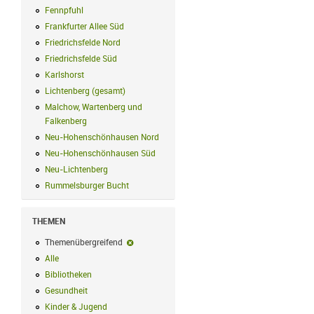
Fennpfuhl
Fennpfuhl Filter anwenden
Frankfurter Allee Süd
Frankfurter Allee Süd Filter anwenden
Friedrichsfelde Nord
Friedrichsfelde Nord Filter anwenden
Friedrichsfelde Süd
Friedrichsfelde Süd Filter anwenden
Karlshorst
Karlshorst Filter anwenden
Lichtenberg (gesamt)
Lichtenberg (gesamt) Filter anwenden
Malchow, Wartenberg und
Falkenberg
Malchow, Wartenberg und Falkenberg Filter anwenden
Neu-Hohenschönhausen Nord
Neu-Hohenschönhausen Nord Filter an
Neu-Hohenschönhausen Süd
Neu-Hohenschönhausen Süd Filter anwe
Neu-Lichtenberg
Neu-Lichtenberg Filter anwenden
Rummelsburger Bucht
Rummelsburger Bucht Filter anwenden
THEMEN
Themenübergreifend
Themenübergreifend-Filter entfernen
Alle
Alle Filter anwenden
Bibliotheken
Bibliotheken Filter anwenden
Gesundheit
Gesundheit Filter anwenden
Kinder & Jugend
Kinder & Jugend Filter anwenden