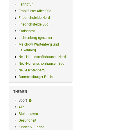
Fennpfuhl
Fennpfuhl Filter anwenden
Frankfurter Allee Süd
Frankfurter Allee Süd Filter anwenden
Friedrichsfelde Nord
Friedrichsfelde Nord Filter anwenden
Friedrichsfelde Süd
Friedrichsfelde Süd Filter anwenden
Karlshorst
Karlshorst Filter anwenden
Lichtenberg (gesamt)
Lichtenberg (gesamt) Filter anwenden
Malchow, Wartenberg und
Falkenberg
Malchow, Wartenberg und Falkenberg Filter anwenden
Neu-Hohenschönhausen Nord
Neu-Hohenschönhausen Nord Filter an
Neu-Hohenschönhausen Süd
Neu-Hohenschönhausen Süd Filter anwe
Neu-Lichtenberg
Neu-Lichtenberg Filter anwenden
Rummelsburger Bucht
Rummelsburger Bucht Filter anwenden
THEMEN
Sport
Sport-Filter entfernen
Alle
Alle Filter anwenden
Bibliotheken
Bibliotheken Filter anwenden
Gesundheit
Gesundheit Filter anwenden
Kinder & Jugend
Kinder & Jugend Filter anwenden