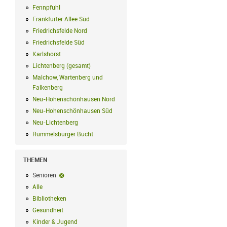
Fennpfuhl
Fennpfuhl Filter anwenden
Frankfurter Allee Süd
Frankfurter Allee Süd Filter anwenden
Friedrichsfelde Nord
Friedrichsfelde Nord Filter anwenden
Friedrichsfelde Süd
Friedrichsfelde Süd Filter anwenden
Karlshorst
Karlshorst Filter anwenden
Lichtenberg (gesamt)
Lichtenberg (gesamt) Filter anwenden
Malchow, Wartenberg und
Falkenberg
Malchow, Wartenberg und Falkenberg Filter anwenden
Neu-Hohenschönhausen Nord
Neu-Hohenschönhausen Nord Filter an
Neu-Hohenschönhausen Süd
Neu-Hohenschönhausen Süd Filter anwe
Neu-Lichtenberg
Neu-Lichtenberg Filter anwenden
Rummelsburger Bucht
Rummelsburger Bucht Filter anwenden
THEMEN
Senioren
Senioren-Filter entfernen
Alle
Alle Filter anwenden
Bibliotheken
Bibliotheken Filter anwenden
Gesundheit
Gesundheit Filter anwenden
Kinder & Jugend
Kinder & Jugend Filter anwenden