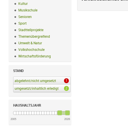
Kultur
Kultur Filter anwenden
Musikschule
Musikschule Filter anwenden
Senioren
Senioren Filter anwenden
Sport
Sport Filter anwenden
Stadtteilprojekte
Stadtteilprojekte Filter anwenden
Themenübergreifend
Themenübergreifend Filter anwenden
Umwelt & Natur
Umwelt & Natur Filter anwenden
Volkshochschule
Volkshochschule Filter anwenden
Wirtschaftsförderung
Wirtschaftsförderung Filter anwenden
STAND
1
abgelehnt/nicht umgesetzt
abgelehnt/nicht umgesetzt Filter anwenden
2
umgesetzt/inhaltlich erledigt
umgesetzt/inhaltlich erledigt Filter anwenden
HAUSHALTSJAHR
2005
2026