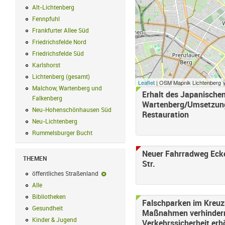
Alt-Lichtenberg
Alt-Lichtenberg Filter anwenden
Fennpfuhl
Fennpfuhl Filter anwenden
Frankfurter Allee Süd
Frankfurter Allee Süd Filter anwenden
Friedrichsfelde Nord
Friedrichsfelde Nord Filter anwenden
Friedrichsfelde Süd
Friedrichsfelde Süd Filter anwenden
Karlshorst
Karlshorst Filter anwenden
Lichtenberg (gesamt)
Lichtenberg (gesamt) Filter anwenden
Leaflet
| OSM Mapnik Lichtenberg
Malchow, Wartenberg und
Erhalt des Japanischen
Falkenberg
Malchow, Wartenberg und Falkenberg Filter anwenden
Wartenberg/Umsetzung
Neu-Hohenschönhausen Süd
Neu-Hohenschönhausen Süd Filter anwe
Restauration
Neu-Lichtenberg
Neu-Lichtenberg Filter anwenden
Rummelsburger Bucht
Rummelsburger Bucht Filter anwenden
Neuer Fahrradweg Eck
THEMEN
Str.
öffentliches Straßenland
öffentliches Straßenland-Filter entfernen
Alle
Alle Filter anwenden
Bibliotheken
Bibliotheken Filter anwenden
Falschparken im Kreuz
Gesundheit
Gesundheit Filter anwenden
Maßnahmen verhindern,
Kinder & Jugend
Kinder & Jugend Filter anwenden
Verkehrssicherheit erh