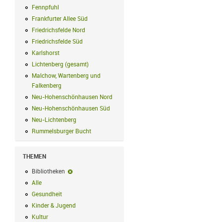
Fennpfuhl
Fennpfuhl Filter anwenden
Frankfurter Allee Süd
Frankfurter Allee Süd Filter anwenden
Friedrichsfelde Nord
Friedrichsfelde Nord Filter anwenden
Friedrichsfelde Süd
Friedrichsfelde Süd Filter anwenden
Karlshorst
Karlshorst Filter anwenden
Lichtenberg (gesamt)
Lichtenberg (gesamt) Filter anwenden
Malchow, Wartenberg und
Falkenberg
Malchow, Wartenberg und Falkenberg Filter anwenden
Neu-Hohenschönhausen Nord
Neu-Hohenschönhausen Nord Filter an
Neu-Hohenschönhausen Süd
Neu-Hohenschönhausen Süd Filter anwe
Neu-Lichtenberg
Neu-Lichtenberg Filter anwenden
Rummelsburger Bucht
Rummelsburger Bucht Filter anwenden
THEMEN
Bibliotheken
Bibliotheken-Filter entfernen
Alle
Alle Filter anwenden
Gesundheit
Gesundheit Filter anwenden
Kinder & Jugend
Kinder & Jugend Filter anwenden
Kultur
Kultur Filter anwenden