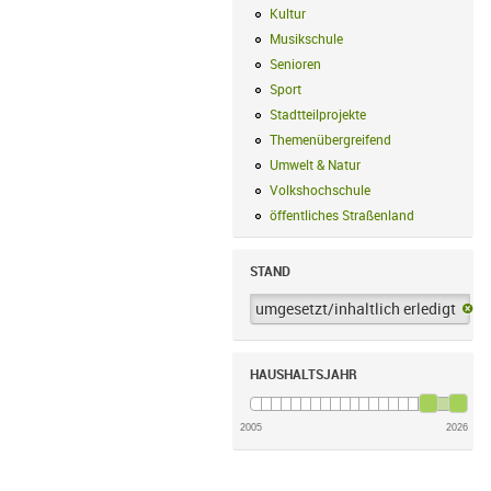
Kultur
Kultur Filter anwenden
Musikschule
Musikschule Filter anwe
Senioren
Senioren Filter anwenden
Sport
Sport Filter anwenden
Stadtteilprojekte
Stadtteilprojekte Fil
Themenübergreifend
Themenübergreif
Umwelt & Natur
Umwelt & Natur Filte
Volkshochschule
Volkshochschule Fi
öffentliches Straßenland
öffentliches
STAND
umgesetzt/inhaltlich erledigt
um
HAUSHALTSJAHR
2005
2026