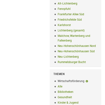
Alt-Lichtenberg
Alt-Lichtenberg Filte
Fennpfuhl
Fennpfuhl Filter anwenden
Frankfurter Allee Süd
Frankfurter Alle
Friedrichsfelde Süd
Friedrichsfelde Sü
Karlshorst
Karlshorst Filter anwenden
Lichtenberg (gesamt)
Lichtenberg (ge
Malchow, Wartenberg und
Falkenberg
Malchow, Wartenberg und 
Neu-Hohenschönhausen Nord
Neu-Ho
Neu-Hohenschönhausen Süd
Neu-Hoh
Neu-Lichtenberg
Neu-Lichtenberg Fil
Rummelsburger Bucht
Rummelsburger
THEMEN
Wirtschaftsförderung
Wirtschaftsf
Alle
Alle Filter anwenden
Bibliotheken
Bibliotheken Filter anwe
Gesundheit
Gesundheit Filter anwend
Kinder & Jugend
Kinder & Jugend Fil