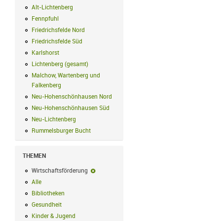
Alt-Lichtenberg
Alt-Lichtenberg Filter anwenden
Fennpfuhl
Fennpfuhl Filter anwenden
Friedrichsfelde Nord
Friedrichsfelde Nord Filter anwenden
Friedrichsfelde Süd
Friedrichsfelde Süd Filter anwenden
Karlshorst
Karlshorst Filter anwenden
Lichtenberg (gesamt)
Lichtenberg (gesamt) Filter anwenden
Malchow, Wartenberg und
Falkenberg
Malchow, Wartenberg und Falkenberg Filter anwenden
Neu-Hohenschönhausen Nord
Neu-Hohenschönhausen Nord Filter an
Neu-Hohenschönhausen Süd
Neu-Hohenschönhausen Süd Filter anwe
Neu-Lichtenberg
Neu-Lichtenberg Filter anwenden
Rummelsburger Bucht
Rummelsburger Bucht Filter anwenden
THEMEN
Wirtschaftsförderung
Wirtschaftsförderung-Filter entfernen
Alle
Alle Filter anwenden
Bibliotheken
Bibliotheken Filter anwenden
Gesundheit
Gesundheit Filter anwenden
Kinder & Jugend
Kinder & Jugend Filter anwenden