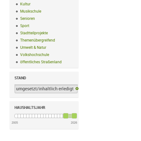
Kultur
Kultur Filter anwenden
Musikschule
Musikschule Filter anwenden
Senioren
Senioren Filter anwenden
Sport
Sport Filter anwenden
Stadtteilprojekte
Stadtteilprojekte Filter anwenden
Themenübergreifend
Themenübergreifend Filter anwenden
Umwelt & Natur
Umwelt & Natur Filter anwenden
Volkshochschule
Volkshochschule Filter anwenden
öffentliches Straßenland
öffentliches Straßenland Filter anwenden
STAND
umgesetzt/inhaltlich erledigt
umgesetzt/inhaltlich erledigt-Filter 
HAUSHALTSJAHR
2005
2026