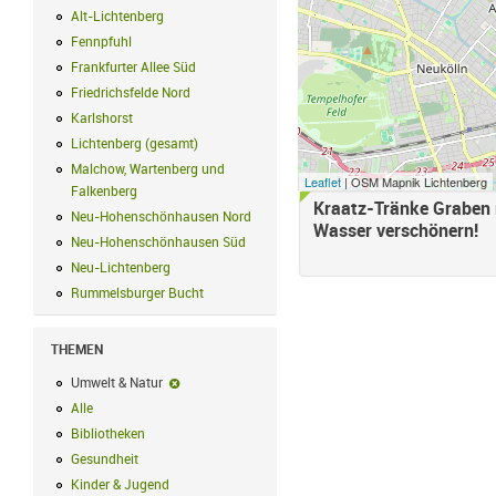
Alt-Lichtenberg
Alt-Lichtenberg Filter anwenden
Fennpfuhl
Fennpfuhl Filter anwenden
Frankfurter Allee Süd
Frankfurter Allee Süd Filter anwenden
Friedrichsfelde Nord
Friedrichsfelde Nord Filter anwenden
Karlshorst
Karlshorst Filter anwenden
Lichtenberg (gesamt)
Lichtenberg (gesamt) Filter anwenden
Malchow, Wartenberg und
Leaflet
| OSM Mapnik Lichtenberg
Falkenberg
Malchow, Wartenberg und Falkenberg Filter anwenden
Kraatz-Tränke Graben 
Neu-Hohenschönhausen Nord
Neu-Hohenschönhausen Nord Filter an
Wasser verschönern!
Neu-Hohenschönhausen Süd
Neu-Hohenschönhausen Süd Filter anwe
Neu-Lichtenberg
Neu-Lichtenberg Filter anwenden
Rummelsburger Bucht
Rummelsburger Bucht Filter anwenden
THEMEN
Umwelt & Natur
Umwelt & Natur-Filter entfernen
Alle
Alle Filter anwenden
Bibliotheken
Bibliotheken Filter anwenden
Gesundheit
Gesundheit Filter anwenden
Kinder & Jugend
Kinder & Jugend Filter anwenden