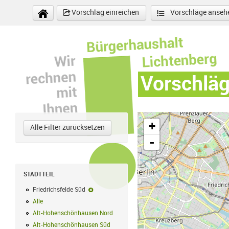
Direkt zum Inhalt
Vorschlag einreichen
Vorschläge anseh
Vorschlä
+
Alle Filter zurücksetzen
-
STADTTEIL
Friedrichsfelde Süd
Friedrichsfelde Süd-Filter entfernen
Alle
Alle Filter anwenden
Alt-Hohenschönhausen Nord
Alt-Hohenschönhausen Nord Filter anwe
Alt-Hohenschönhausen Süd
Alt-Hohenschönhausen Süd Filter anwend