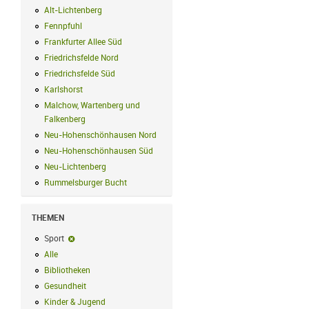
Alt-Lichtenberg
Alt-Lichtenberg Filter anwenden
Fennpfuhl
Fennpfuhl Filter anwenden
Frankfurter Allee Süd
Frankfurter Allee Süd Filter anwenden
Friedrichsfelde Nord
Friedrichsfelde Nord Filter anwenden
Friedrichsfelde Süd
Friedrichsfelde Süd Filter anwenden
Karlshorst
Karlshorst Filter anwenden
Malchow, Wartenberg und
Falkenberg
Malchow, Wartenberg und Falkenberg Filter anwenden
Neu-Hohenschönhausen Nord
Neu-Hohenschönhausen Nord Filter an
Neu-Hohenschönhausen Süd
Neu-Hohenschönhausen Süd Filter anwe
Neu-Lichtenberg
Neu-Lichtenberg Filter anwenden
Rummelsburger Bucht
Rummelsburger Bucht Filter anwenden
THEMEN
Sport
Sport-Filter entfernen
Alle
Alle Filter anwenden
Bibliotheken
Bibliotheken Filter anwenden
Gesundheit
Gesundheit Filter anwenden
Kinder & Jugend
Kinder & Jugend Filter anwenden