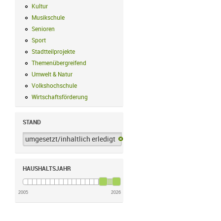
Kultur
Kultur Filter anwenden
Musikschule
Musikschule Filter anwenden
Senioren
Senioren Filter anwenden
Sport
Sport Filter anwenden
Stadtteilprojekte
Stadtteilprojekte Filter anwenden
Themenübergreifend
Themenübergreifend Filter anwenden
Umwelt & Natur
Umwelt & Natur Filter anwenden
Volkshochschule
Volkshochschule Filter anwenden
Wirtschaftsförderung
Wirtschaftsförderung Filter anwenden
STAND
umgesetzt/inhaltlich erledigt
umgesetzt/inhaltlich erledigt-Filter 
HAUSHALTSJAHR
2005
2026