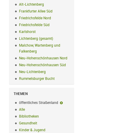
Alt-Lichtenberg
Alt-Lichtenberg Filter anwenden
Frankfurter Allee Süd
Frankfurter Allee Süd Filter anwenden
Friedrichsfelde Nord
Friedrichsfelde Nord Filter anwenden
Friedrichsfelde Süd
Friedrichsfelde Süd Filter anwenden
Karlshorst
Karlshorst Filter anwenden
Lichtenberg (gesamt)
Lichtenberg (gesamt) Filter anwenden
Malchow, Wartenberg und
Falkenberg
Malchow, Wartenberg und Falkenberg Filter anwenden
Neu-Hohenschönhausen Nord
Neu-Hohenschönhausen Nord Filter an
Neu-Hohenschönhausen Süd
Neu-Hohenschönhausen Süd Filter anwe
Neu-Lichtenberg
Neu-Lichtenberg Filter anwenden
Rummelsburger Bucht
Rummelsburger Bucht Filter anwenden
THEMEN
öffentliches Straßenland
öffentliches Straßenland-Filter entfernen
Alle
Alle Filter anwenden
Bibliotheken
Bibliotheken Filter anwenden
Gesundheit
Gesundheit Filter anwenden
Kinder & Jugend
Kinder & Jugend Filter anwenden