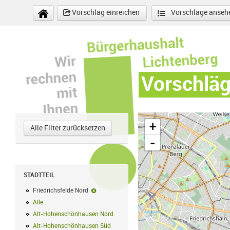
Direkt zum Inhalt
Vorschlag einreichen
Vorschläge anseh
Vorschlä
+
Alle Filter zurücksetzen
-
STADTTEIL
Friedrichsfelde Nord
Friedrichsfelde Nord-Filter entfernen
Alle
Alle Filter anwenden
Alt-Hohenschönhausen Nord
Alt-Hohenschönhausen Nord Filter anwe
Alt-Hohenschönhausen Süd
Alt-Hohenschönhausen Süd Filter anwend