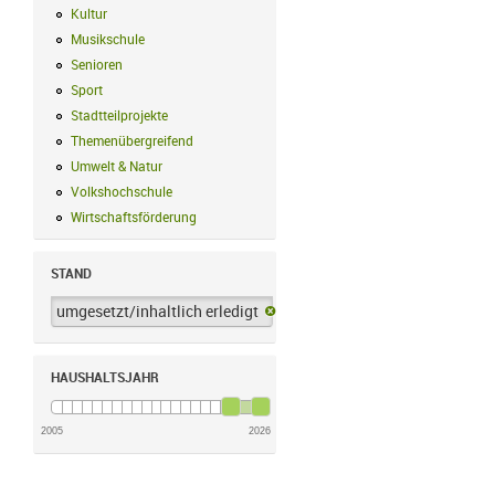
Kultur
Kultur Filter anwenden
Musikschule
Musikschule Filter anwenden
Senioren
Senioren Filter anwenden
Sport
Sport Filter anwenden
Stadtteilprojekte
Stadtteilprojekte Filter anwenden
Themenübergreifend
Themenübergreifend Filter anwenden
Umwelt & Natur
Umwelt & Natur Filter anwenden
Volkshochschule
Volkshochschule Filter anwenden
Wirtschaftsförderung
Wirtschaftsförderung Filter anwenden
STAND
umgesetzt/inhaltlich erledigt
umgesetzt/inhaltlich erledigt-Filter 
HAUSHALTSJAHR
2005
2026