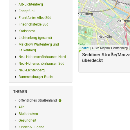
Alt-Lichtenberg
Alt-Lichtenberg Filter anwenden
Fennpfuhl
Fennpfuhl Filter anwenden
Frankfurter Allee Süd
Frankfurter Allee Süd Filter anwenden
Friedrichsfelde Süd
Friedrichsfelde Süd Filter anwenden
Karlshorst
Karlshorst Filter anwenden
Lichtenberg (gesamt)
Lichtenberg (gesamt) Filter anwenden
Malchow, Wartenberg und
Leaflet
| OSM Mapnik Lichtenberg
Falkenberg
Malchow, Wartenberg und Falkenberg Filter anwenden
Seddiner Straße/Marza
Neu-Hohenschönhausen Nord
Neu-Hohenschönhausen Nord Filter an
überdeckt
Neu-Hohenschönhausen Süd
Neu-Hohenschönhausen Süd Filter anwe
Neu-Lichtenberg
Neu-Lichtenberg Filter anwenden
Rummelsburger Bucht
Rummelsburger Bucht Filter anwenden
THEMEN
öffentliches Straßenland
öffentliches Straßenland-Filter entfernen
Alle
Alle Filter anwenden
Bibliotheken
Bibliotheken Filter anwenden
Gesundheit
Gesundheit Filter anwenden
Kinder & Jugend
Kinder & Jugend Filter anwenden