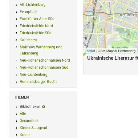
Alt-Lichtenberg
Alt-Lichtenberg Filter anwenden
Fennpfuhl
Fennpfuhl Filter anwenden
Frankfurter Allee Süd
Frankfurter Allee Süd Filter anwenden
Friedrichsfelde Nord
Friedrichsfelde Nord Filter anwenden
Friedrichsfelde Süd
Friedrichsfelde Süd Filter anwenden
Karlshorst
Karlshorst Filter anwenden
Malchow, Wartenberg und
Leaflet
| OSM Mapnik Lichtenberg
Falkenberg
Malchow, Wartenberg und Falkenberg Filter anwenden
Ukrainische Literatur f
Neu-Hohenschönhausen Nord
Neu-Hohenschönhausen Nord Filter an
Neu-Hohenschönhausen Süd
Neu-Hohenschönhausen Süd Filter anwe
Neu-Lichtenberg
Neu-Lichtenberg Filter anwenden
Rummelsburger Bucht
Rummelsburger Bucht Filter anwenden
THEMEN
Bibliotheken
Bibliotheken-Filter entfernen
Alle
Alle Filter anwenden
Gesundheit
Gesundheit Filter anwenden
Kinder & Jugend
Kinder & Jugend Filter anwenden
Kultur
Kultur Filter anwenden