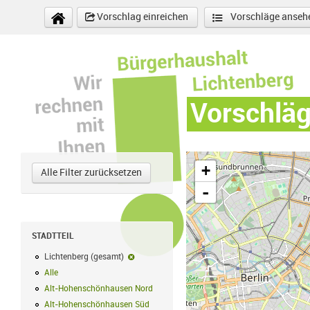
Direkt zum Inhalt
Vorschlag einreichen
Vorschläge anseh
Vorschlä
+
Alle Filter zurücksetzen
-
STADTTEIL
Lichtenberg (gesamt)
Lichtenberg (gesamt)-Filter entfernen
Alle
Alle Filter anwenden
Alt-Hohenschönhausen Nord
Alt-Hohenschönhausen Nord Filter anwe
Alt-Hohenschönhausen Süd
Alt-Hohenschönhausen Süd Filter anwend