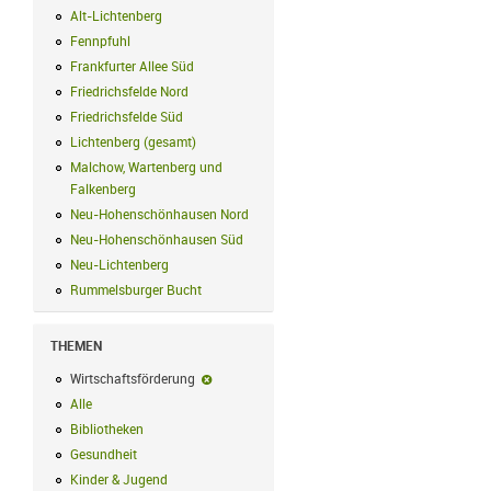
Alt-Lichtenberg
Alt-Lichtenberg Filter anwenden
Fennpfuhl
Fennpfuhl Filter anwenden
Frankfurter Allee Süd
Frankfurter Allee Süd Filter anwenden
Friedrichsfelde Nord
Friedrichsfelde Nord Filter anwenden
Friedrichsfelde Süd
Friedrichsfelde Süd Filter anwenden
Lichtenberg (gesamt)
Lichtenberg (gesamt) Filter anwenden
Malchow, Wartenberg und
Falkenberg
Malchow, Wartenberg und Falkenberg Filter anwenden
Neu-Hohenschönhausen Nord
Neu-Hohenschönhausen Nord Filter an
Neu-Hohenschönhausen Süd
Neu-Hohenschönhausen Süd Filter anwe
Neu-Lichtenberg
Neu-Lichtenberg Filter anwenden
Rummelsburger Bucht
Rummelsburger Bucht Filter anwenden
THEMEN
Wirtschaftsförderung
Wirtschaftsförderung-Filter entfernen
Alle
Alle Filter anwenden
Bibliotheken
Bibliotheken Filter anwenden
Gesundheit
Gesundheit Filter anwenden
Kinder & Jugend
Kinder & Jugend Filter anwenden