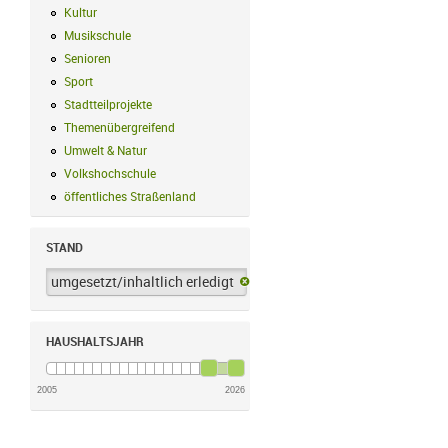
Kultur
Kultur Filter anwenden
Musikschule
Musikschule Filter anwenden
Senioren
Senioren Filter anwenden
Sport
Sport Filter anwenden
Stadtteilprojekte
Stadtteilprojekte Filter anwenden
Themenübergreifend
Themenübergreifend Filter anwenden
Umwelt & Natur
Umwelt & Natur Filter anwenden
Volkshochschule
Volkshochschule Filter anwenden
öffentliches Straßenland
öffentliches Straßenland Filter anwenden
STAND
umgesetzt/inhaltlich erledigt
umgesetzt/inhaltlich erledigt-Filter 
HAUSHALTSJAHR
2005
2026