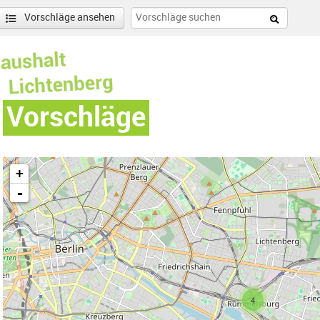
Vorschläge ansehen
Vorschläge
+
-
ilter entfernen
enschönhausen Nord Filter anwenden
4
nschönhausen Süd Filter anwenden