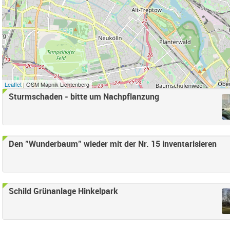
r anwenden
e Süd Filter anwenden
ord Filter anwenden
d Filter anwenden
samt) Filter anwenden
Leaflet
| OSM Mapnik Lichtenberg
Sturmschaden - bitte um Nachpflanzung
Falkenberg Filter anwenden
henschönhausen Nord Filter anwenden
enschönhausen Süd Filter anwenden
 Bucht Filter anwenden
Den "Wunderbaum" wieder mit der Nr. 15 inventarisieren
ter entfernen
Schild Grünanlage Hinkelpark
nden
en
ter anwenden