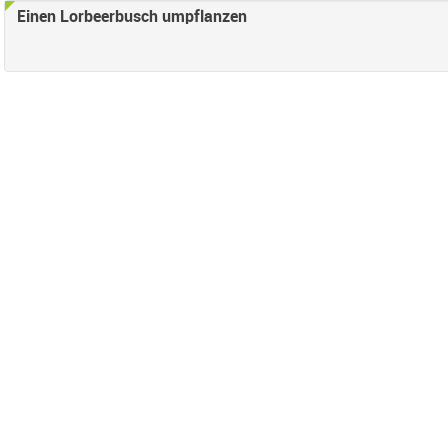
Einen Lorbeerbusch umpflanzen
nden
ter anwenden
end Filter anwenden
lter anwenden
erung Filter anwenden
 Straßenland Filter anwenden
gesetzt/inhaltlich erledigt-Filter entfernen