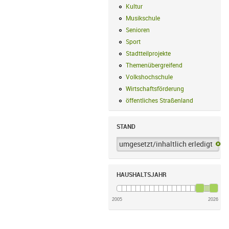
Kultur
Kultur Filter anwenden
Musikschule
Musikschule Filter anwe
Senioren
Senioren Filter anwenden
Sport
Sport Filter anwenden
Stadtteilprojekte
Stadtteilprojekte Fil
Themenübergreifend
Themenübergreif
Volkshochschule
Volkshochschule Fi
Wirtschaftsförderung
Wirtschaftsförd
öffentliches Straßenland
öffentliches
STAND
umgesetzt/inhaltlich erledigt
um
HAUSHALTSJAHR
2005
2026