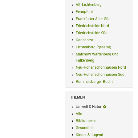
Alt-Lichtenberg
Alt-Lichtenberg Filte
Fennpfuhl
Fennpfuhl Filter anwenden
Frankfurter Allee Süd
Frankfurter Alle
Friedrichsfelde Nord
Friedrichsfelde N
Friedrichsfelde Süd
Friedrichsfelde Sü
Karlshorst
Karlshorst Filter anwenden
Lichtenberg (gesamt)
Lichtenberg (ge
Malchow, Wartenberg und
Falkenberg
Malchow, Wartenberg und 
Neu-Hohenschönhausen Nord
Neu-Ho
Neu-Hohenschönhausen Süd
Neu-Hoh
Rummelsburger Bucht
Rummelsburger
THEMEN
Umwelt & Natur
Umwelt & Natur-Fil
Alle
Alle Filter anwenden
Bibliotheken
Bibliotheken Filter anwe
Gesundheit
Gesundheit Filter anwend
Kinder & Jugend
Kinder & Jugend Fil