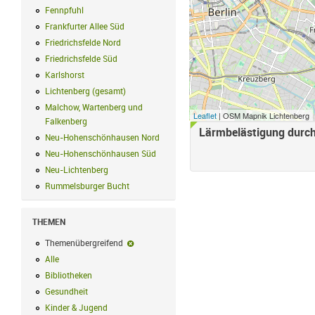
Fennpfuhl
Fennpfuhl Filter anwenden
Frankfurter Allee Süd
Frankfurter Allee Süd Filter anwenden
Friedrichsfelde Nord
Friedrichsfelde Nord Filter anwenden
Friedrichsfelde Süd
Friedrichsfelde Süd Filter anwenden
Karlshorst
Karlshorst Filter anwenden
Lichtenberg (gesamt)
Lichtenberg (gesamt) Filter anwenden
Malchow, Wartenberg und
Leaflet
| OSM Mapnik Lichtenberg
Falkenberg
Malchow, Wartenberg und Falkenberg Filter anwenden
Lärmbelästigung durch
Neu-Hohenschönhausen Nord
Neu-Hohenschönhausen Nord Filter an
Neu-Hohenschönhausen Süd
Neu-Hohenschönhausen Süd Filter anwe
Neu-Lichtenberg
Neu-Lichtenberg Filter anwenden
Rummelsburger Bucht
Rummelsburger Bucht Filter anwenden
THEMEN
Themenübergreifend
Themenübergreifend-Filter entfernen
Alle
Alle Filter anwenden
Bibliotheken
Bibliotheken Filter anwenden
Gesundheit
Gesundheit Filter anwenden
Kinder & Jugend
Kinder & Jugend Filter anwenden