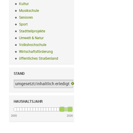
Kultur
Kultur Filter anwenden
Musikschule
Musikschule Filter anwenden
Senioren
Senioren Filter anwenden
Sport
Sport Filter anwenden
Stadtteilprojekte
Stadtteilprojekte Filter anwenden
Umwelt & Natur
Umwelt & Natur Filter anwenden
Volkshochschule
Volkshochschule Filter anwenden
Wirtschaftsförderung
Wirtschaftsförderung Filter anwenden
öffentliches Straßenland
öffentliches Straßenland Filter anwenden
STAND
umgesetzt/inhaltlich erledigt
umgesetzt/inhaltlich erledigt-Filter 
HAUSHALTSJAHR
2005
2026