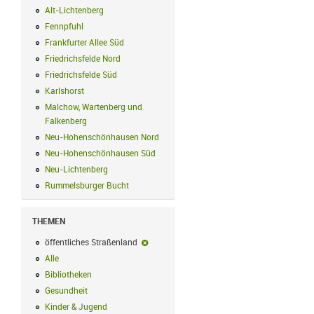
Alt-Lichtenberg
Alt-Lichtenberg Filter anwenden
Fennpfuhl
Fennpfuhl Filter anwenden
Frankfurter Allee Süd
Frankfurter Allee Süd Filter anwenden
Friedrichsfelde Nord
Friedrichsfelde Nord Filter anwenden
Friedrichsfelde Süd
Friedrichsfelde Süd Filter anwenden
Karlshorst
Karlshorst Filter anwenden
Malchow, Wartenberg und
Falkenberg
Malchow, Wartenberg und Falkenberg Filter anwenden
Neu-Hohenschönhausen Nord
Neu-Hohenschönhausen Nord Filter an
Neu-Hohenschönhausen Süd
Neu-Hohenschönhausen Süd Filter anwe
Neu-Lichtenberg
Neu-Lichtenberg Filter anwenden
Rummelsburger Bucht
Rummelsburger Bucht Filter anwenden
THEMEN
öffentliches Straßenland
öffentliches Straßenland-Filter entfernen
Alle
Alle Filter anwenden
Bibliotheken
Bibliotheken Filter anwenden
Gesundheit
Gesundheit Filter anwenden
Kinder & Jugend
Kinder & Jugend Filter anwenden