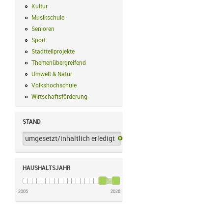
Kultur
Kultur Filter anwenden
Musikschule
Musikschule Filter anwenden
Senioren
Senioren Filter anwenden
Sport
Sport Filter anwenden
Stadtteilprojekte
Stadtteilprojekte Filter anwenden
Themenübergreifend
Themenübergreifend Filter anwenden
Umwelt & Natur
Umwelt & Natur Filter anwenden
Volkshochschule
Volkshochschule Filter anwenden
Wirtschaftsförderung
Wirtschaftsförderung Filter anwenden
STAND
umgesetzt/inhaltlich erledigt
umgesetzt/inhaltlich erledigt-Filter 
HAUSHALTSJAHR
2005
2026