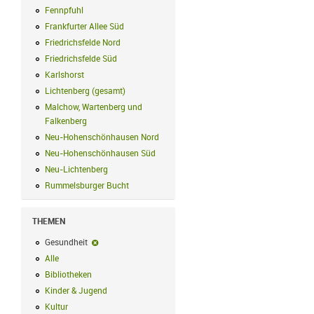
Fennpfuhl
Fennpfuhl Filter anwenden
Frankfurter Allee Süd
Frankfurter Allee Süd Filter anwenden
Friedrichsfelde Nord
Friedrichsfelde Nord Filter anwenden
Friedrichsfelde Süd
Friedrichsfelde Süd Filter anwenden
Karlshorst
Karlshorst Filter anwenden
Lichtenberg (gesamt)
Lichtenberg (gesamt) Filter anwenden
Malchow, Wartenberg und
Falkenberg
Malchow, Wartenberg und Falkenberg Filter anwenden
Neu-Hohenschönhausen Nord
Neu-Hohenschönhausen Nord Filter an
Neu-Hohenschönhausen Süd
Neu-Hohenschönhausen Süd Filter anwe
Neu-Lichtenberg
Neu-Lichtenberg Filter anwenden
Rummelsburger Bucht
Rummelsburger Bucht Filter anwenden
THEMEN
Gesundheit
Gesundheit-Filter entfernen
Alle
Alle Filter anwenden
Bibliotheken
Bibliotheken Filter anwenden
Kinder & Jugend
Kinder & Jugend Filter anwenden
Kultur
Kultur Filter anwenden