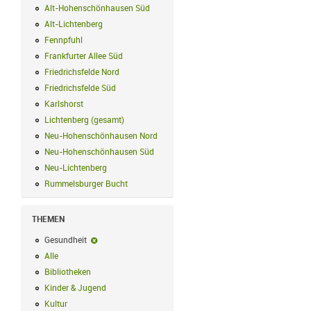
Alt-Hohenschönhausen Süd
Alt-Hohenschönhausen Süd Filter anwend
Alt-Lichtenberg
Alt-Lichtenberg Filter anwenden
Fennpfuhl
Fennpfuhl Filter anwenden
Frankfurter Allee Süd
Frankfurter Allee Süd Filter anwenden
Friedrichsfelde Nord
Friedrichsfelde Nord Filter anwenden
Friedrichsfelde Süd
Friedrichsfelde Süd Filter anwenden
Karlshorst
Karlshorst Filter anwenden
Lichtenberg (gesamt)
Lichtenberg (gesamt) Filter anwenden
Neu-Hohenschönhausen Nord
Neu-Hohenschönhausen Nord Filter an
Neu-Hohenschönhausen Süd
Neu-Hohenschönhausen Süd Filter anwe
Neu-Lichtenberg
Neu-Lichtenberg Filter anwenden
Rummelsburger Bucht
Rummelsburger Bucht Filter anwenden
THEMEN
Gesundheit
Gesundheit-Filter entfernen
Alle
Alle Filter anwenden
Bibliotheken
Bibliotheken Filter anwenden
Kinder & Jugend
Kinder & Jugend Filter anwenden
Kultur
Kultur Filter anwenden