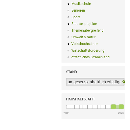
Musikschule
Musikschule Filter anwe
Senioren
Senioren Filter anwenden
Sport
Sport Filter anwenden
Stadtteilprojekte
Stadtteilprojekte Fil
Themenübergreifend
Themenübergreif
Umwelt & Natur
Umwelt & Natur Filte
Volkshochschule
Volkshochschule Fi
Wirtschaftsförderung
Wirtschaftsförd
öffentliches Straßenland
öffentliches
STAND
umgesetzt/inhaltlich erledigt
um
HAUSHALTSJAHR
2005
2026