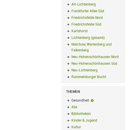
Alt-Lichtenberg
Alt-Lichtenberg Filte
Frankfurter Allee Süd
Frankfurter Alle
Friedrichsfelde Nord
Friedrichsfelde N
Friedrichsfelde Süd
Friedrichsfelde Sü
Karlshorst
Karlshorst Filter anwenden
Lichtenberg (gesamt)
Lichtenberg (ge
Malchow, Wartenberg und
Falkenberg
Malchow, Wartenberg und 
Neu-Hohenschönhausen Nord
Neu-Ho
Neu-Hohenschönhausen Süd
Neu-Hoh
Neu-Lichtenberg
Neu-Lichtenberg Fil
Rummelsburger Bucht
Rummelsburger
THEMEN
Gesundheit
Gesundheit-Filter entf
Alle
Alle Filter anwenden
Bibliotheken
Bibliotheken Filter anwe
Kinder & Jugend
Kinder & Jugend Fil
Kultur
Kultur Filter anwenden