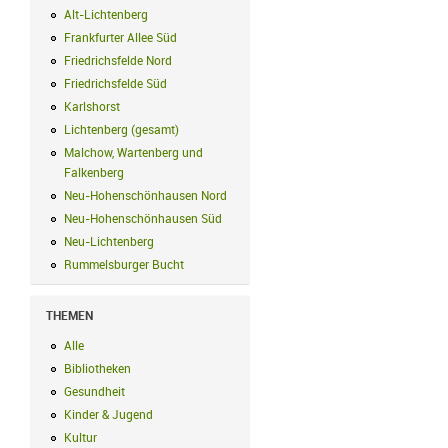
Alt-Lichtenberg
Alt-Lichtenberg Filter anwenden
Frankfurter Allee Süd
Frankfurter Allee Süd Filter anwenden
Friedrichsfelde Nord
Friedrichsfelde Nord Filter anwenden
Friedrichsfelde Süd
Friedrichsfelde Süd Filter anwenden
Karlshorst
Karlshorst Filter anwenden
Lichtenberg (gesamt)
Lichtenberg (gesamt) Filter anwenden
Malchow, Wartenberg und
Falkenberg
Malchow, Wartenberg und Falkenberg Filter anwenden
Neu-Hohenschönhausen Nord
Neu-Hohenschönhausen Nord Filter an
Neu-Hohenschönhausen Süd
Neu-Hohenschönhausen Süd Filter anwe
Neu-Lichtenberg
Neu-Lichtenberg Filter anwenden
Rummelsburger Bucht
Rummelsburger Bucht Filter anwenden
THEMEN
Alle
Alle Filter anwenden
Bibliotheken
Bibliotheken Filter anwenden
Gesundheit
Gesundheit Filter anwenden
Kinder & Jugend
Kinder & Jugend Filter anwenden
Kultur
Kultur Filter anwenden