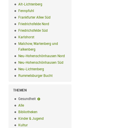
Alt-Lichtenberg
Alt-Lichtenberg Filter anwenden
Fennpfuhl
Fennpfuhl Filter anwenden
Frankfurter Allee Süd
Frankfurter Allee Süd Filter anwenden
Friedrichsfelde Nord
Friedrichsfelde Nord Filter anwenden
Friedrichsfelde Süd
Friedrichsfelde Süd Filter anwenden
Karlshorst
Karlshorst Filter anwenden
Malchow, Wartenberg und
Falkenberg
Malchow, Wartenberg und Falkenberg Filter anwenden
Neu-Hohenschönhausen Nord
Neu-Hohenschönhausen Nord Filter an
Neu-Hohenschönhausen Süd
Neu-Hohenschönhausen Süd Filter anwe
Neu-Lichtenberg
Neu-Lichtenberg Filter anwenden
Rummelsburger Bucht
Rummelsburger Bucht Filter anwenden
THEMEN
Gesundheit
Gesundheit-Filter entfernen
Alle
Alle Filter anwenden
Bibliotheken
Bibliotheken Filter anwenden
Kinder & Jugend
Kinder & Jugend Filter anwenden
Kultur
Kultur Filter anwenden