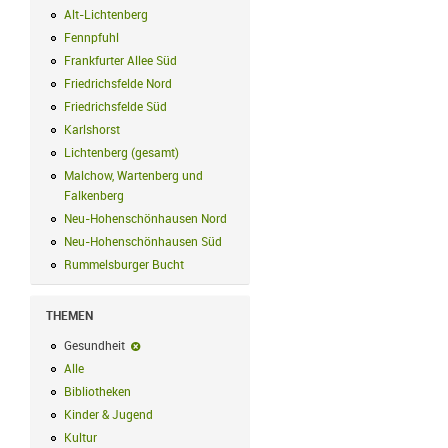
Alt-Lichtenberg
Alt-Lichtenberg Filter anwenden
Fennpfuhl
Fennpfuhl Filter anwenden
Frankfurter Allee Süd
Frankfurter Allee Süd Filter anwenden
Friedrichsfelde Nord
Friedrichsfelde Nord Filter anwenden
Friedrichsfelde Süd
Friedrichsfelde Süd Filter anwenden
Karlshorst
Karlshorst Filter anwenden
Lichtenberg (gesamt)
Lichtenberg (gesamt) Filter anwenden
Malchow, Wartenberg und
Falkenberg
Malchow, Wartenberg und Falkenberg Filter anwenden
Neu-Hohenschönhausen Nord
Neu-Hohenschönhausen Nord Filter an
Neu-Hohenschönhausen Süd
Neu-Hohenschönhausen Süd Filter anwe
Rummelsburger Bucht
Rummelsburger Bucht Filter anwenden
THEMEN
Gesundheit
Gesundheit-Filter entfernen
Alle
Alle Filter anwenden
Bibliotheken
Bibliotheken Filter anwenden
Kinder & Jugend
Kinder & Jugend Filter anwenden
Kultur
Kultur Filter anwenden