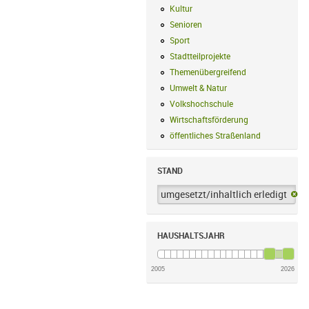
Kultur
Kultur Filter anwenden
Senioren
Senioren Filter anwenden
Sport
Sport Filter anwenden
Stadtteilprojekte
Stadtteilprojekte Fil
Themenübergreifend
Themenübergreif
Umwelt & Natur
Umwelt & Natur Filte
Volkshochschule
Volkshochschule Fi
Wirtschaftsförderung
Wirtschaftsförd
öffentliches Straßenland
öffentliches
STAND
umgesetzt/inhaltlich erledigt
um
HAUSHALTSJAHR
2005
2026