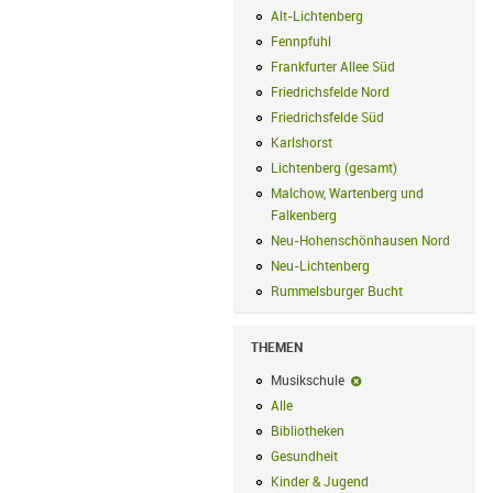
Alt-Lichtenberg
Alt-Lichtenberg Filte
Fennpfuhl
Fennpfuhl Filter anwenden
Frankfurter Allee Süd
Frankfurter Alle
Friedrichsfelde Nord
Friedrichsfelde N
Friedrichsfelde Süd
Friedrichsfelde Sü
Karlshorst
Karlshorst Filter anwenden
Lichtenberg (gesamt)
Lichtenberg (ge
Malchow, Wartenberg und
Falkenberg
Malchow, Wartenberg und 
Neu-Hohenschönhausen Nord
Neu-Ho
Neu-Lichtenberg
Neu-Lichtenberg Fil
Rummelsburger Bucht
Rummelsburger
THEMEN
Musikschule
Musikschule-Filter en
Alle
Alle Filter anwenden
Bibliotheken
Bibliotheken Filter anwe
Gesundheit
Gesundheit Filter anwend
Kinder & Jugend
Kinder & Jugend Fil