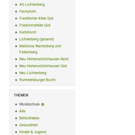
Alt-Lichtenberg
Alt-Lichtenberg Filter anwenden
Fennpfuhl
Fennpfuhl Filter anwenden
Frankfurter Allee Süd
Frankfurter Allee Süd Filter anwenden
Friedrichsfelde Süd
Friedrichsfelde Süd Filter anwenden
Karlshorst
Karlshorst Filter anwenden
Lichtenberg (gesamt)
Lichtenberg (gesamt) Filter anwenden
Malchow, Wartenberg und
Falkenberg
Malchow, Wartenberg und Falkenberg Filter anwenden
Neu-Hohenschönhausen Nord
Neu-Hohenschönhausen Nord Filter an
Neu-Hohenschönhausen Süd
Neu-Hohenschönhausen Süd Filter anwe
Neu-Lichtenberg
Neu-Lichtenberg Filter anwenden
Rummelsburger Bucht
Rummelsburger Bucht Filter anwenden
THEMEN
Musikschule
Musikschule-Filter entfernen
Alle
Alle Filter anwenden
Bibliotheken
Bibliotheken Filter anwenden
Gesundheit
Gesundheit Filter anwenden
Kinder & Jugend
Kinder & Jugend Filter anwenden