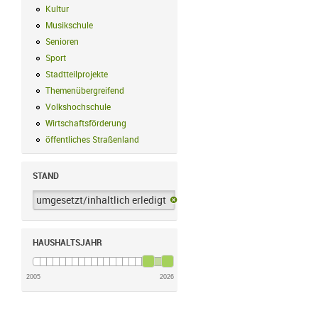
Kultur
Kultur Filter anwenden
Musikschule
Musikschule Filter anwenden
Senioren
Senioren Filter anwenden
Sport
Sport Filter anwenden
Stadtteilprojekte
Stadtteilprojekte Filter anwenden
Themenübergreifend
Themenübergreifend Filter anwenden
Volkshochschule
Volkshochschule Filter anwenden
Wirtschaftsförderung
Wirtschaftsförderung Filter anwenden
öffentliches Straßenland
öffentliches Straßenland Filter anwenden
STAND
umgesetzt/inhaltlich erledigt
umgesetzt/inhaltlich erledigt-Filter 
HAUSHALTSJAHR
2005
2026