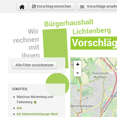
Direkt zum Inhalt
Vorschlag einreichen
Vorschläge anseh
Vorschlä
+
Alle Filter zurücksetzen
-
STADTTEIL
Malchow, Wartenberg und
Falkenberg
Malchow, Wartenberg und Falkenberg-Filter entfernen
Alle
Alle Filter anwenden
Alt-Hohenschönhausen Nord
Alt-Hohenschönhausen Nord Filter anwe