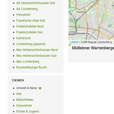
Alt-Hohenschönhausen Süd
Alt-Hohenschönhausen Süd Filter anwend
Alt-Lichtenberg
Alt-Lichtenberg Filter anwenden
Fennpfuhl
Fennpfuhl Filter anwenden
Frankfurter Allee Süd
Frankfurter Allee Süd Filter anwenden
Friedrichsfelde Nord
Friedrichsfelde Nord Filter anwenden
Friedrichsfelde Süd
Friedrichsfelde Süd Filter anwenden
Karlshorst
Karlshorst Filter anwenden
Leaflet
| OSM Mapnik Lichtenberg
Lichtenberg (gesamt)
Lichtenberg (gesamt) Filter anwenden
Mülleimer Wartenberge
Neu-Hohenschönhausen Nord
Neu-Hohenschönhausen Nord Filter an
Neu-Hohenschönhausen Süd
Neu-Hohenschönhausen Süd Filter anwe
Neu-Lichtenberg
Neu-Lichtenberg Filter anwenden
Rummelsburger Bucht
Rummelsburger Bucht Filter anwenden
THEMEN
Umwelt & Natur
Umwelt & Natur-Filter entfernen
Alle
Alle Filter anwenden
Bibliotheken
Bibliotheken Filter anwenden
Gesundheit
Gesundheit Filter anwenden
Kinder & Jugend
Kinder & Jugend Filter anwenden