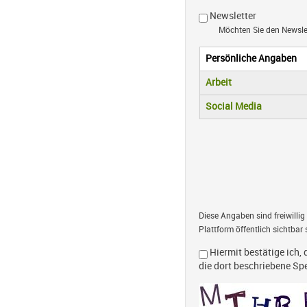
Newsletter
Möchten Sie den Newsl
Persönliche Angaben
Vertikale R
(aktiver Reiter)
Arbeit
Social Media
Diese Angaben sind freiwillig
Plattform öffentlich sichtbar 
Hiermit bestätige ich, 
die dort beschriebene S