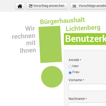
Direkt zum Inhalt
Vorschlag einreichen
Vorschläge anseh
Benutzer
Anrede
*
Herr
Frau
Vorname
*
Nachname
*