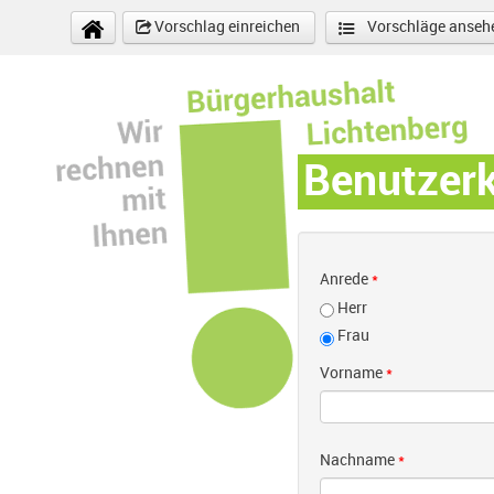
Direkt zum Inhalt
Vorschlag einreichen
Vorschläge anseh
Benutzer
Anrede
*
Herr
Frau
Vorname
*
Nachname
*