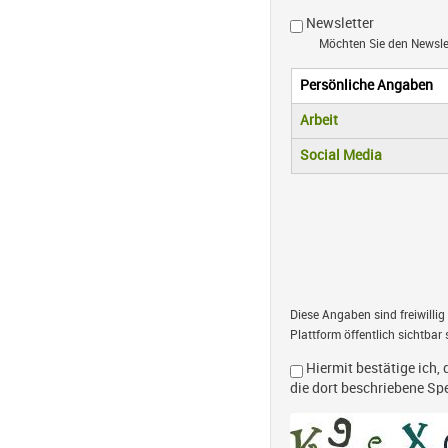
Newsletter
Möchten Sie den Newsl
Persönliche Angaben
Vertikale R
(aktiver Reiter)
Arbeit
Social Media
Diese Angaben sind freiwillig
Plattform öffentlich sichtbar 
Hiermit bestätige ich, 
die dort beschriebene S