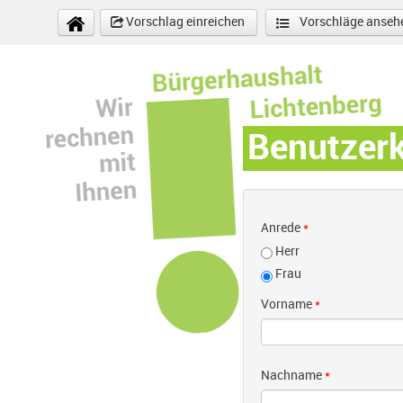
Direkt zum Inhalt
Vorschlag einreichen
Vorschläge anseh
Benutzer
Anrede
*
Herr
Frau
Vorname
*
Nachname
*