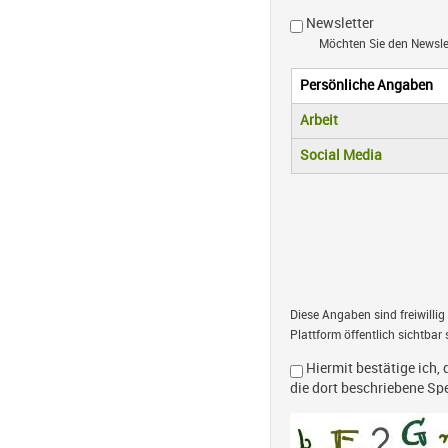
Newsletter
Möchten Sie den Newsl
Persönliche Angaben
Vertikale R
(aktiver Reiter)
Arbeit
Social Media
Diese Angaben sind freiwillig
Plattform öffentlich sichtbar 
Hiermit bestätige ich, 
die dort beschriebene S