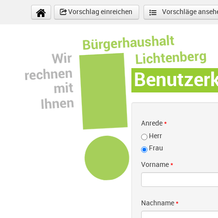
Direkt zum Inhalt
Vorschlag einreichen
Vorschläge anseh
Benutzer
Anrede
*
Herr
Frau
Vorname
*
Nachname
*