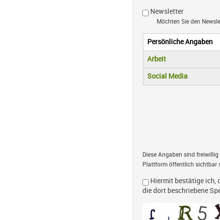
Newsletter
Möchten Sie den Newsl
Persönliche Angaben
Vertikale R
(aktiver Reiter)
Arbeit
Social Media
Diese Angaben sind freiwillig
Plattform öffentlich sichtbar 
Hiermit bestätige ich, 
die dort beschriebene S