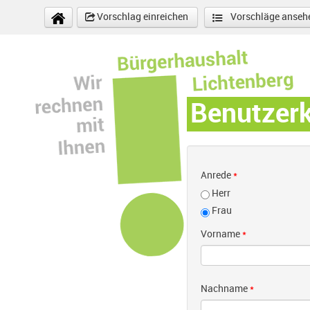
Direkt zum Inhalt
Vorschlag einreichen
Vorschläge anseh
Benutzer
Anrede
*
Herr
Frau
Vorname
*
Nachname
*