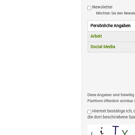
Newsletter
Möchten Sie den Newsl
Persönliche Angaben
Vertikale R
(aktiver Reiter)
Arbeit
Social Media
Diese Angaben sind freiwillig
Plattform öffentlich sichtbar 
Hiermit bestätige ich, 
die dort beschriebene S