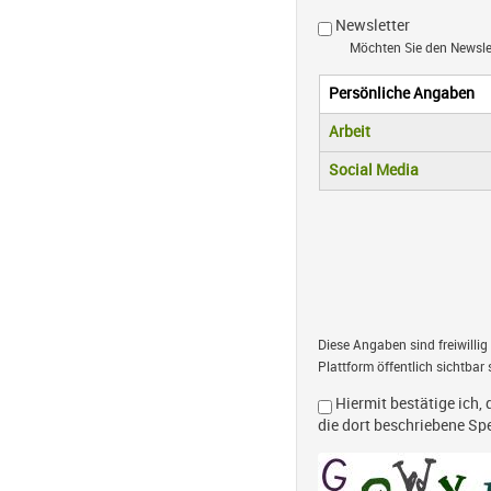
Newsletter
Möchten Sie den Newsl
Persönliche Angaben
Vertikale R
(aktiver Reiter)
Arbeit
Social Media
Diese Angaben sind freiwillig
Plattform öffentlich sichtbar 
Hiermit bestätige ich, 
die dort beschriebene S