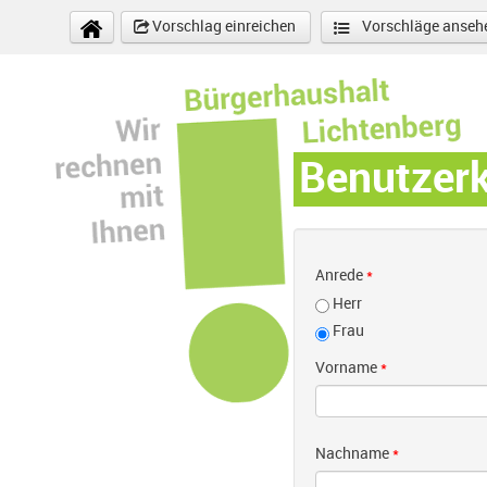
Direkt zum Inhalt
Vorschlag einreichen
Vorschläge anseh
Benutzer
Anrede
*
Herr
Frau
Vorname
*
Nachname
*