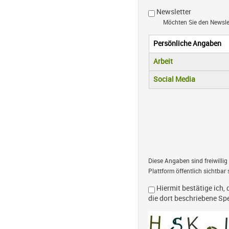
Newsletter
Möchten Sie den Newsl
Persönliche Angaben
Vertikale R
(aktiver Reiter)
Arbeit
Social Media
Diese Angaben sind freiwillig
Plattform öffentlich sichtbar 
Hiermit bestätige ich, 
die dort beschriebene S