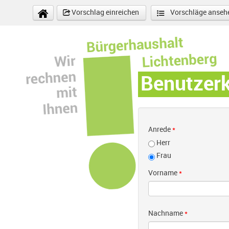
Direkt zum Inhalt
Vorschlag einreichen
Vorschläge anseh
Benutzer
Anrede
*
Herr
Frau
Vorname
*
Nachname
*