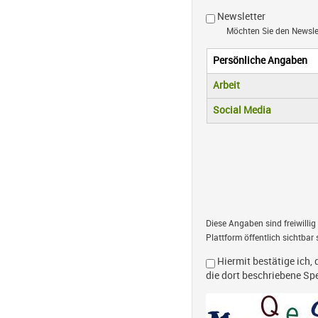
Newsletter
Möchten Sie den Newsl
Persönliche Angaben
Vertikale R
(aktiver Reiter)
Arbeit
Social Media
Diese Angaben sind freiwillig
Plattform öffentlich sichtbar 
Hiermit bestätige ich, 
die dort beschriebene S