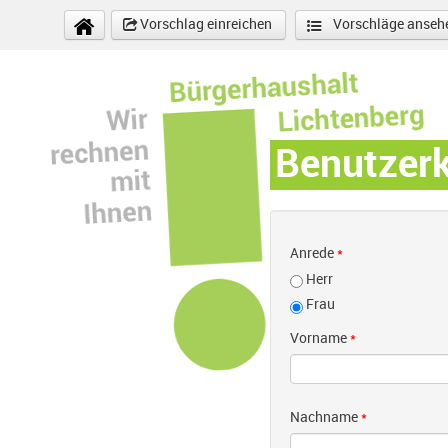
Direkt zum Inhalt
Vorschlag einreichen
Vorschläge anseh
Benutzer
Anrede
*
Herr
Frau
Vorname
*
Nachname
*