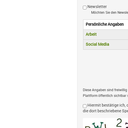
Newsletter
Möchten Sie den Newsl
Persönliche Angaben
Vertikale R
(aktiver Reiter)
Arbeit
Social Media
Diese Angaben sind freiwillig
Plattform öffentlich sichtbar 
Hiermit bestätige ich, 
die dort beschriebene S