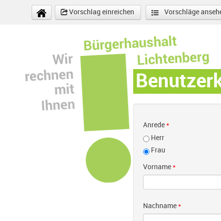
Direkt zum Inhalt
Vorschlag einreichen
Vorschläge anseh
Benutzer
Anrede
*
Herr
Frau
Vorname
*
Nachname
*